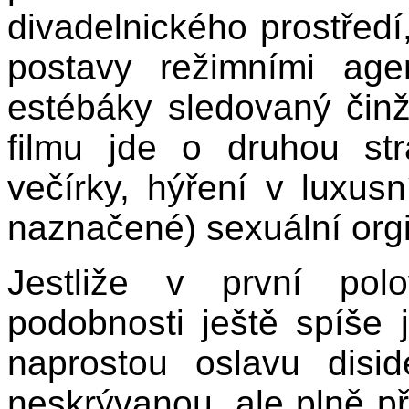
divadelnického prostředí
postavy režimními agen
estébáky sledovaný čin
filmu jde o druhou st
večírky, hýření v luxusn
naznačené) sexuální org
Jestliže v první pol
podobnosti ještě spíše 
naprostou oslavu disid
neskrývanou, ale plně př