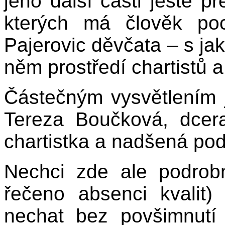
jeho další části ještě p
kterých má člověk poc
Pajerovic děvčata – s ja
něm prostředí chartistů a
Částečným vysvětlením j
Tereza Boučková, dcera
chartistka a nadšená pod
Nechci zde ale podrobně
řečeno absenci kvalit
nechat bez povšimnutí 