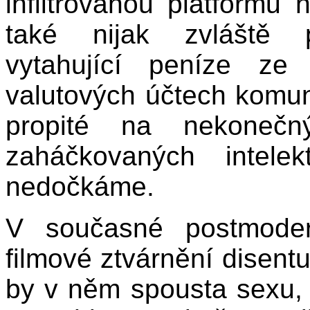
infiltrovanou platformu 
také nijak zvláště p
vytahující peníze ze
valutových účtech komun
propité na nekonečný
zaháčkovaných intel
nedočkáme.
V současné postmoder
filmové ztvárnění disentu
by v něm spousta sexu, 