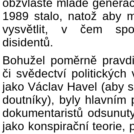
obzvláště mladé generaci
1989 stalo, natož aby m
vysvětlit, v čem spoč
disidentů.
Bohužel poměrně pravdi
či svědectví politických
jako Václav Havel (aby si
doutníky), byly hlavním 
dokumentaristů odsunut
jako konspirační teorie,