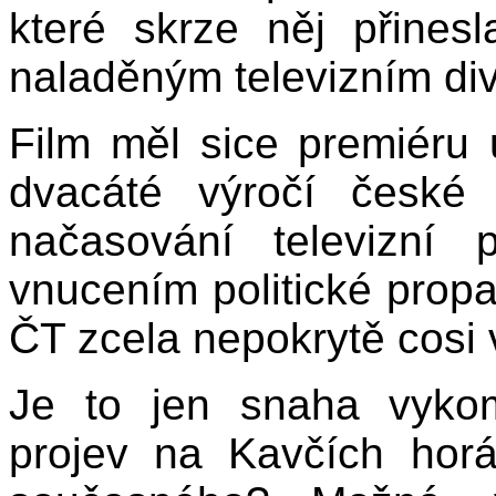
které skrze něj přines
naladěným televizním di
Film měl sice premiéru 
dvacáté výročí české 
načasování televizní 
vnucením politické pro
ČT zcela nepokrytě cosi 
Je to jen snaha vyko
projev na Kavčích hor