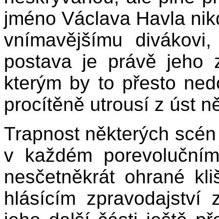
jméno Václava Havla ni
vnímavějšímu divákovi,
postava je právě jeho 
kterým by to přesto nedo
procítěně utrousí z úst n
Trapnost některých scén 
v každém porevolučním
nesčetněkrát ohrané kl
hlásícím zpravodajství