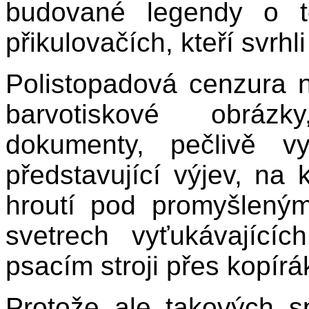
budované legendy o t
přikulovačích, kteří svrhl
Polistopadová cenzura 
barvotiskové obrázk
dokumenty, pečlivě v
představující výjev, na
hroutí pod promyšleným
svetrech vyťukávající
psacím stroji přes kopírá
Protože ale takových 