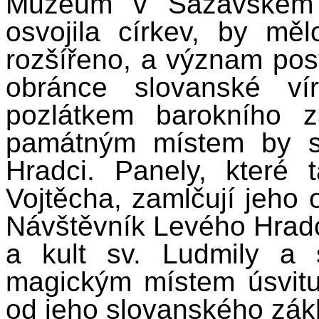
Muzeum v Sázavském k
osvojila církev, by mě
rozšířeno, a význam pos
obránce slovanské ví
pozlátkem barokního z
památným místem by s
Hradci. Panely, které 
Vojtěcha, zamlčují jeho
Návštěvník Levého Hradc
a kult sv. Ludmily a 
magickým místem úsvitu 
od jeho slovanského zák