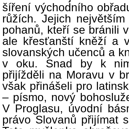
šíření východního obřad
růžích. Jejich největší
pohanů, kteří se bránili
ale křesťanští kněží a 
slovanských učenců a kn
v oku. Snad by k nim
přijížděli na Moravu v br
však přinášeli pro latins
– písmo, nový bohosluže
V Proglasu, úvodní básn
právo Slovanů přijímat s