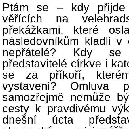
Ptám se – kdy přijde
věřících na velehra
překážkami, které os
následovníkům kladli v c
nepřátelé? Kdy se
představitelé církve i ka
se za příkoří, kterém
vystaveni? Omluva p
samozřejmě nemůže být
cesty k pravdivému výk
dnešní úcta představ