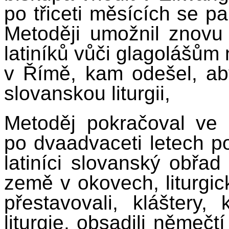
po třiceti měsících se p
Metoději umožnil znovu
latiníků vůči glagolášům
v Římě, kam odešel, ab
slovanskou liturgii,
Metoděj pokračoval ve
po dvaadvaceti letech p
latiníci slovanský obřad
země v okovech, liturgické
přestavovali, kláštery
liturgie, obsadili němeč