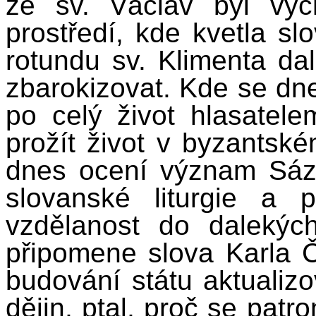
že sv. Václav byl vy
prostředí, kde kvetla sl
rotundu sv. Klimenta dali
zbarokizovat. Kde se dne
po celý život hlasatele
prožít život v byzantské
dnes ocení význam Sáza
slovanské liturgie a p
vzdělanost do daleký
připomene slova Karla Č
budování státu aktualiz
dějin, ptal, proč se pat