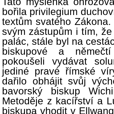
Tato myšlenka ohrožova
bořila privilegium duchovn
textům svatého Zákona. B
svým zástupům i tím, že
palác, stále byl na cestác
biskupové a němečtí
pokoušeli vydávat sol
jediné pravé římské ví
dařilo obhájit svůj výc
bavorský biskup Wich
Metoděje z kacířství a
biskupa vhodit v Ellwan