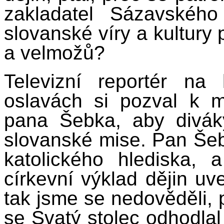
zakladatel Sázavského
slovanské víry a kultur
a velmožů?
Televizní reportér na 
oslavách si pozval k mi
pana Šebka, aby divák
slovanské mise. Pan Šebe
katolického hlediska, 
církevní výklad dějin uv
tak jsme se nedověděli, pr
se Svatý stolec odhodlal