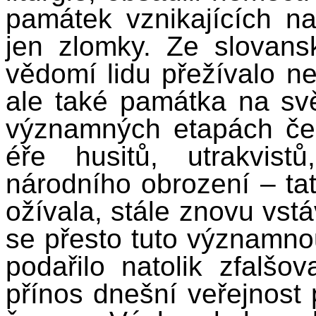
památek vznikajících 
jen zlomky. Ze slovansk
vědomí lidu přežívalo ne
ale také památka na sv
významných etapách čes
éře husitů, utrakvistů
národního obrození – tat
ožívala, stále znovu vstá
se přesto tuto významno
podařilo natolik zfalšov
přínos dnešní veřejnost 