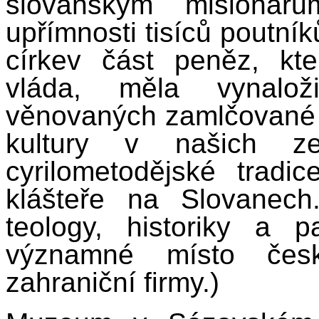
slovanským misionář
upřímnosti tisíců poutní
církev část peněz, kte
vláda, měla vynalo
věnovaných zamlčované h
kultury v našich ze
cyrilometodějské trad
klášteře na Slovanec
teology, historiky a 
významné místo česk
zahraniční firmy.)