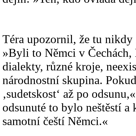
Téra upozornil, že tu nikdy
»Byli to Němci v Čechách,
dialekty, různé kroje, neex
národnostní skupina. Pokud 
‚sudetskost‘ až po odsunu,«
odsunuté to bylo neštěstí a k
samotní čeští Němci.«