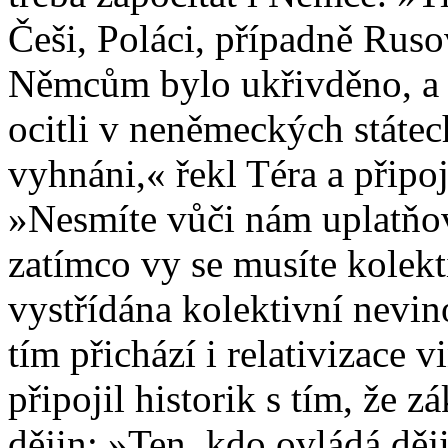
Češi, Poláci, případně Ruso
Němcům bylo ukřivděno, a t
ocitli v neněmeckých státec
vyhnáni,« řekl Téra a připoji
»Nesmíte vůči nám uplatňov
zatímco vy se musíte kolekt
vystřídána kolektivní nevino
tím přichází i relativizace 
připojil historik s tím, že zá
dějin: »Ten, kdo ovládá děj