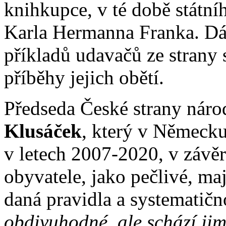
knihkupce, v té době státní
Karla Hermanna Franka. Dál
příkladů udavačů ze strany
příběhy jejich obětí.
Předseda České strany nár
Klusáček
, který v Německu
v letech 2007-2020, v závě
obyvatele, jako pečlivé, ma
daná pravidla a systematičn
obdivuhodné, ale schází ji