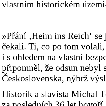
vlastním historickém území
»Přání ‚Heim ins Reich‘ se 
čekali. Ti, co po tom volali,
i s ohledem na vlastní bezp
připomněl, že odsun nebyl 
Československa, nýbrž výs
Historik a slavista Michal T
za posledních 36 let hovoř