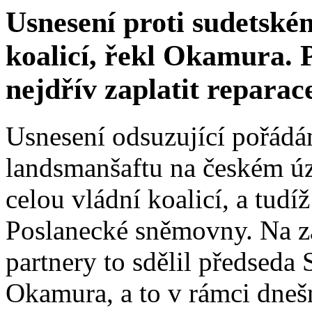
Usnesení proti sudetsk
koalicí, řekl Okamura. 
nejdřív zaplatit reparac
Usnesení odsuzující pořád
landsmanšaftu na českém ú
celou vládní koalicí, a tudí
Poslanecké sněmovny. Na z
partnery to sdělil předsed
Okamura, a to v rámci dneš