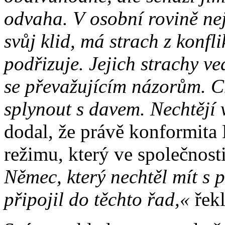
odvaha. V osobní rovině ne
svůj klid, má strach z konfli
podřizuje. Jejich strachy v
se převažujícím názorům. 
splynout s davem. Nechtějí
dodal, že právě konformit
režimu, který ve společnosti
Němec, který nechtěl mít s p
připojil do těchto řad,«
řek