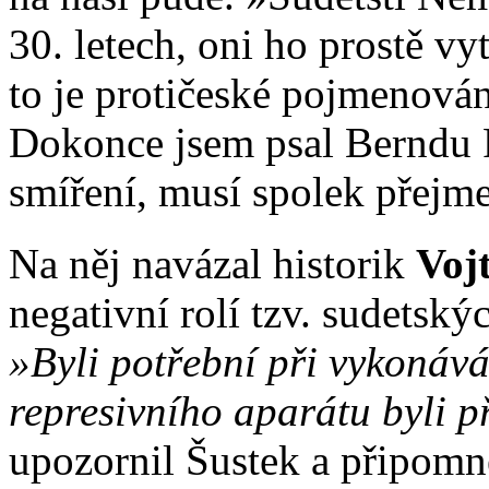
30. letech, oni ho prostě vy
to je protičeské pojmenován
Dokonce jsem psal Berndu P
smíření, musí spolek přejm
Na něj navázal historik
Voj
negativní rolí tzv. sudetsk
»Byli potřební při vykonáv
represivního aparátu byli p
upozornil Šustek a připomn