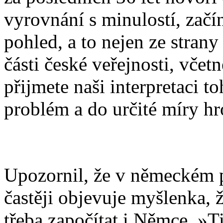
vyrovnání s minulostí, začí
pohled, a to nejen ze strany
části české veřejnosti, vče
přijmete naši interpretaci to
problém a do určité míry hr
Upozornil, že v německém pr
častěji objevuje myšlenka, ž
třeba započítat i Němce. »Ti