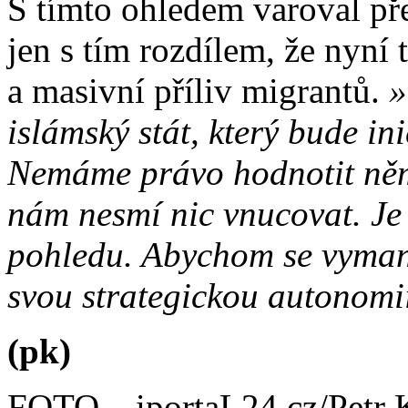
S tímto ohledem varoval p
jen s tím rozdílem, že nyní 
a masivní příliv migrantů.
»
islámský stát, který bude in
Nemáme právo hodnotit něm
nám nesmí nic vnucovat. Je 
pohledu. Abychom se vymanil
svou strategickou autonomi
(pk)
FOTO – iportaL24.cz/Petr 