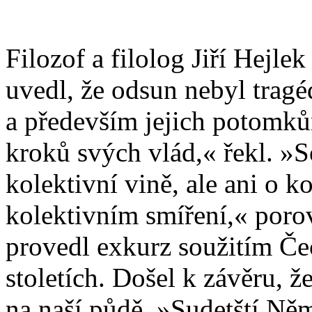
Filozof a filolog Jiří Hejle
uvedl, že odsun nebyl tragé
a především jejich potomků
kroků svých vlád,« řekl. »
kolektivní vině, ale ani o k
kolektivním smíření,« porov
provedl exkurz soužitím Č
stoletích. Došel k závěru, 
na naší půdě. »Sudetští Ně