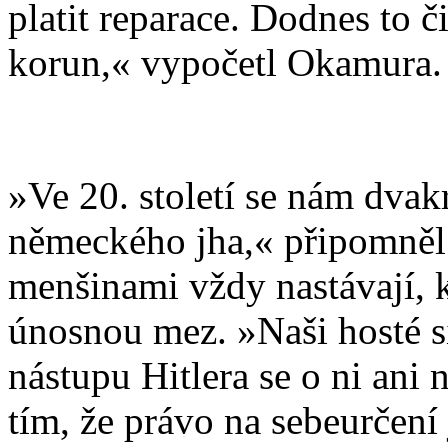
platit reparace. Dodnes to č
korun,« vypočetl Okamura.
»Ve 20. století se nám dvak
německého jha,« připomněl
menšinami vždy nastávají, k
únosnou mez. »Naši hosté si
nástupu Hitlera se o ni ani 
tím, že právo na sebeurčení 