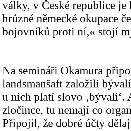
války, v České republice je
hrůzné německé okupace če
bojovníků proti ní,« stojí 
Na semináři Okamura přip
landsmanšaft založili bývalí
u nich platí slovo ‚bývalí‘. 
zločince, tu nemají co organ
Připojil, že dobré účty děla