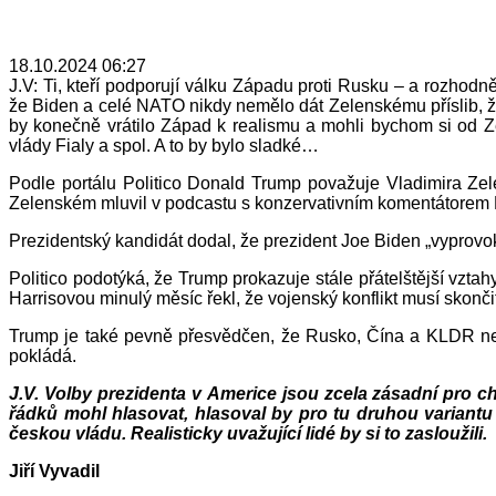
18.10.2024 06:27
J.V: Ti, kteří podporují válku Západu proti Rusku – a rozhodně
že Biden a celé NATO nikdy nemělo dát Zelenskému příslib, ž
by konečně vrátilo Západ k realismu a mohli bychom si od Ze
vlády Fialy a spol. A to by bylo sladké…
Podle portálu Politico Donald Trump považuje Vladimira Zele
Zelenském mluvil v podcastu s konzervativním komentátorem
Prezidentský kandidát dodal, že prezident Joe Biden „vyprovoko
Politico podotýká, že Trump prokazuje stále přátelštější vz
Harrisovou minulý měsíc řekl, že vojenský konflikt musí skonči
Trump je také pevně přesvědčen, že Rusko, Čína a KLDR neb
pokládá.
J.V. Volby prezidenta v Americe jsou zcela zásadní pro 
řádků mohl hlasovat, hlasoval by pro tu druhou variantu
českou vládu. Realisticky uvažující lidé by si to zasloužili.
Jiří Vyvadil