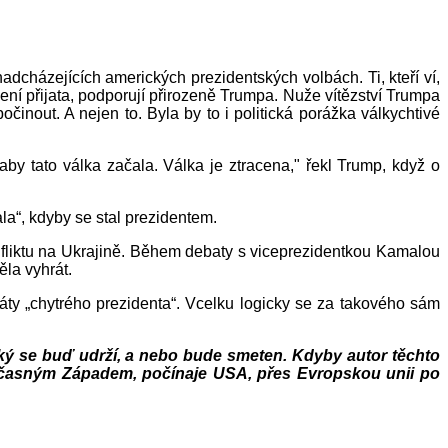
nadcházejících amerických prezidentských volbách. Ti, kteří ví,
í přijata, podporují přirozeně Trumpa. Nuže vítězství Trumpa
nout. A nejen to. Byla by to i politická porážka válkychtivé
by tato válka začala. Válka je ztracena," řekl Trump, když o
la“, kdyby se stal prezidentem.
nfliktu na Ukrajině. Během debaty s viceprezidentkou Kamalou
ěla vyhrát.
y „chytrého prezidenta“. Vcelku logicky se za takového sám
cký se buď udrží, a nebo bude smeten. Kdyby autor těchto
 současným Západem, počínaje USA, přes Evropskou unii po