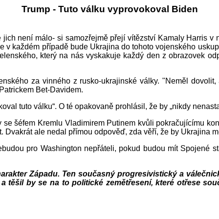
Trump - Tuto válku vyprovokoval Biden
 jich není málo- si samozřejmě přejí vítězství Kamaly Harris v 
e v každém případě bude Ukrajina do tohoto vojenského uskupen
lenského, který na nás vyskakuje každý den z obrazovek odpoči
nského za vinného z rusko-ukrajinské války. "Neměl dovolit, a
 Patrickem Bet-Davidem.
val tuto válku“. O té opakovaně prohlásil, že by „nikdy nenasta
tahy se šéfem Kremlu Vladimirem Putinem kvůli pokračujícímu ko
t. Dvakrát ale nedal přímou odpověď, zda věří, že by Ukrajina m
udou pro Washington nepřáteli, pokud budou mít Spojené stát
charakter Západu. Ten současný progresivistický a válečni
 a těšil by se na to politické zemětřesení, které otřese