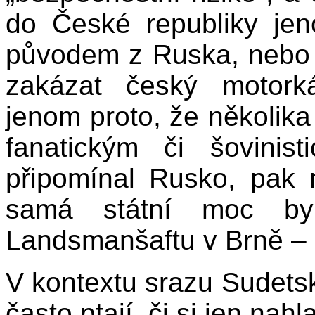
do České republiky je
původem z Ruska, nebo 
zakázat český motork
jenom proto, že několik
fanatickým či šovinis
připomínal Rusko, pak
samá státní moc by
Landsmanšaftu v Brně – i
V kontextu srazu Sudets
často ptají, či si jen na