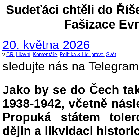
Sudeťáci chtěli do Říše
Fašizace Evr
20. května 2026
v
ČR
,
Hlavní
,
Komentáře
,
Politika & Lid. práva
,
Svět
s
ledujte nás na Telegra
Jako by se do Čech takř
1938-1942, včetně nás
Propuká státem toler
dějin a likvidaci histor