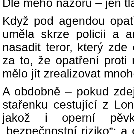
Dle mého názoru – jen tla
Když pod agendou opatře
uměla skrze policii a 
nasadit teror, který zd
za to, že opatření proti
mělo jít zrealizovat mno
A obdobně – pokud zdejš
stařenku cestující z Lo
jakož i operní pěv
„bezpečnostní riziko“; 