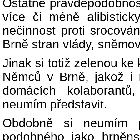
Ostatně pravděpodobnost
více či méně alibistic
nečinnost proti srocová
Brně stran vlády, sněmovn
Jinak si totiž zelenou k
Němců v Brně, jakož i 
domácích kolaborantů, 
neumím představit.
Obdobně si neumím p
podobného jako brněns