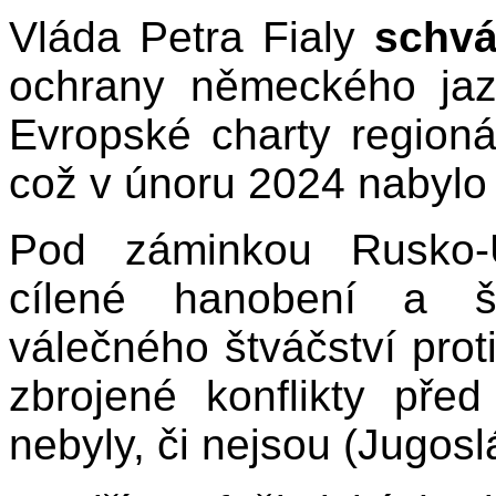
Vláda Petra Fialy
schvá
ochrany německého jazy
Evropské charty regioná
což v únoru 2024 nabylo 
Pod záminkou Rusko-U
cílené hanobení a ší
válečného štváčství prot
zbrojené konflikty př
nebyly, či nejsou (Jugoslá