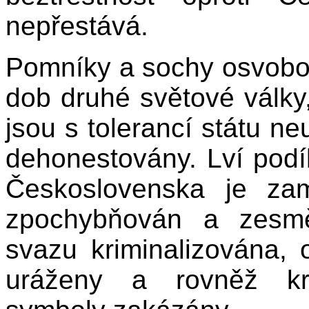
nepřestává.
Pomníky a sochy osvobod
dob druhé světové války,
jsou s tolerancí státu ne
dehonestovány. Lví pod
Československa je za
zpochybňován a zesmě
svazu kriminalizována,
uráženy a rovněž kri