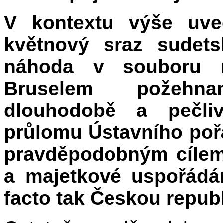
V kontextu výše uv
květnový sraz sudet
náhoda v souboru n
Bruselem požehn
dlouhodobě a pečli
průlomu Ústavního poř
pravděpodobným cílem 
a majetkové uspořádá
facto tak Českou republ