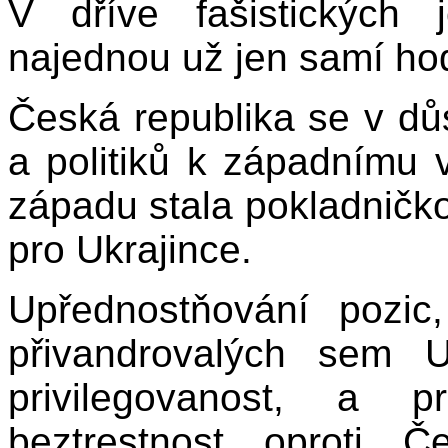
V dříve fašistických
najednou už jen samí hod
Česká republika se v důs
a politiků k západnímu v
západu stala pokladničko
pro Ukrajince.
Upřednostňování pozi
přivandrovalých sem U
privilegovanost, a pr
beztrestnost oproti