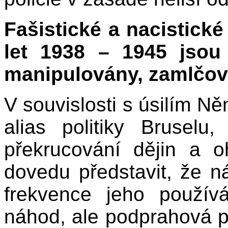
Fašistické a nacistické
let 1938 – 1945 jsou
manipulovány, zamlčová
V souvislosti s úsilím N
alias politiky Brusel
překrucování dějin a o
dovedu představit, že n
frekvence jeho použí
náhod, ale podprahová p