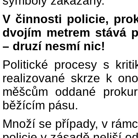
symboly zakázány.
V činnosti policie, pro
dvojím metrem stává 
– druzí nesmí nic!
Politické procesy s kri
realizované skrze k on
měšcům oddané prokur
běžícím pásu.
Množí se případy, v rámc
policie v zásadě neliší 