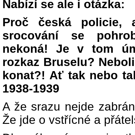
Nabízí se ale i otázka:
Proč česká policie, 
srocování se pohro
nekoná! Je v tom úm
rozkaz Bruselu? Nebol
konat?! Ať tak nebo ta
1938-1939
A že srazu nejde zabrán
Že jde o vstřícné a přáte