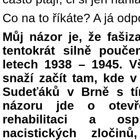
Co na to říkáte? A já od
Můj názor je, že fašiz
tentokrát silně pouče
letech 1938 – 1945. 
snaží začít tam, kde v
Sudeťáků v Brně s tí
názoru jde o otevř
rehabilitaci a osp
nacistických zločinů