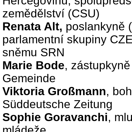
Hercegovinu, spolupředse
zemědělství (CSU)
Renata Alt,
poslankyně 
parlamentní skupiny C
sněmu SRN
Marie Bode
, zástupkyn
Gemeinde
Viktoria Großmann
, bo
Süddeutsche Zeitung
Sophie Goravanchi
, ml
mládeže