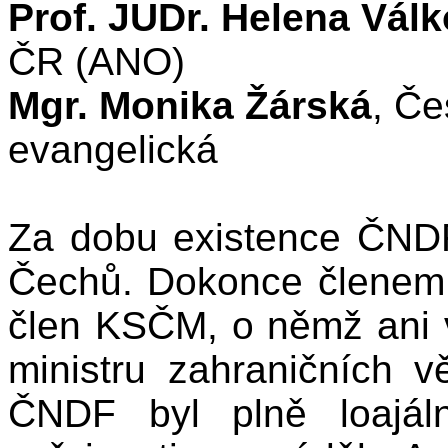
Prof. JUDr. Helena Vál
ČR (ANO)
Mgr. Monika Žárská
, Če
evangelická
Za dobu existence ČNDF
Čechů. Dokonce členem 
člen KSČM, o němž ani v 
ministru zahraničních v
ČNDF byl plně loajál