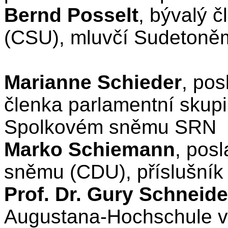
Bernd Posselt
, bývalý 
(CSU), mluvčí Sudeton
Marianne Schieder
, po
členka parlamentní sku
Spolkovém sněmu
Marko Schiemann
, pos
sněmu (CDU), příslušník
Prof. Dr. Gury Schneide
Augustana-Hochschule v