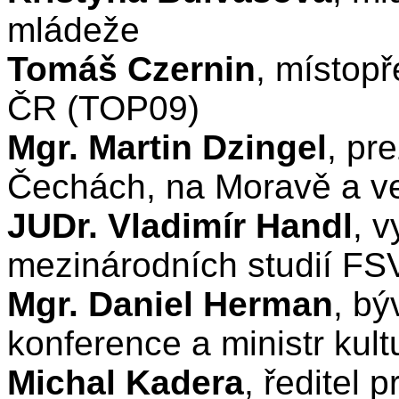
mládeže
Tomáš Czernin
, místop
ČR (TOP09)
Mgr. Martin Dzingel
, pr
Čechách, na Moravě a
JUDr. Vladimír Handl
, v
mezinárodních studií F
Mgr. Daniel Herman
, bý
konference a ministr k
Michal Kadera
, ředitel