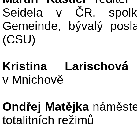
Seidela v ČR, spolk
Gemeinde, bývalý posl
(CSU)
Kristina Larischová
g
v Mnichově
Ondřej Matějka
náměstek
totalitních režimů