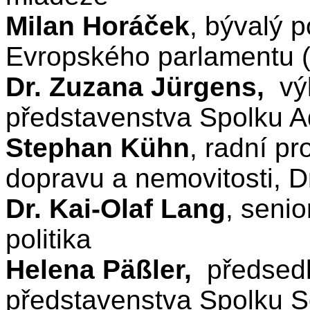
Milan Horáček
, bývalý 
Evropského parlamentu 
Dr. Zuzana Jürgens,
vý
představenstva Spolku Ad
Stephan Kühn
, radní pr
dopravu a nemovitosti, 
Dr. Kai-Olaf Lang
, seni
politika
Helena Päßler,
předsed
představenstva Spolku S