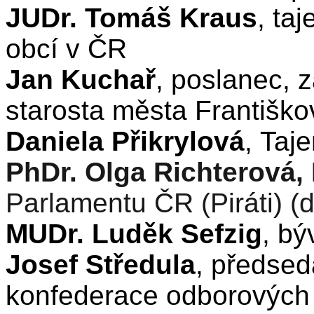
JUDr. Tomáš Kraus
, ta
obcí v ČR
Jan Kuchař
, poslanec, 
starosta města Františk
Daniela Přikrylová
, Taj
PhDr. Olga Richterová,
Parlamentu ČR (Piráti) (
MUDr. Luděk Sefzig
, bý
Josef Středula
, předse
konfederace odborový