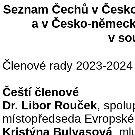
Seznam Čechů v Česko
a v Česko-německ
v so
Členové rady 2023-202
Čeští členové
Dr. Libor Rouček
, spol
místopředseda Evropské
Kristýna Bulvasová
, m