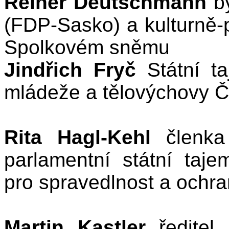
Reiner Deutschmann
bý
(FDP-Sasko) a kulturně-p
Spolkovém sněmu
Jindřich Fryč
Státní taj
mládeže a tělovýchovy 
Rita Hagl-Kehl
členka
parlamentní státní taje
pro spravedlnost a ochra
Martin Kastler
ředitel