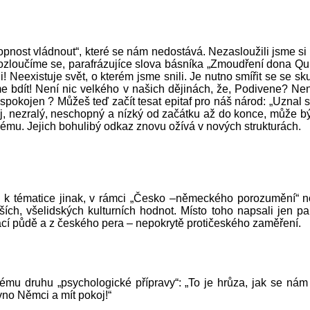
ost vládnout“, které se nám nedostává. Nezasloužili jsme si 
zloučíme se, parafrázujíce slova básníka „Zmoudření dona Quij
! Neexistuje svět, o kterém jsme snili. Je nutno smířit se se sk
bdít! Není nic velkého v našich dějinách, že, Podivene? Není 
spokojen ? Můžeš teď začít tesat epitaf pro náš národ: „Uznal 
, nezralý, neschopný a nízký od začátku až do konce, může b
mu. Jejich bohulibý odkaz znovu ožívá v nových strukturách.
li k tématice jinak, v rámci „Česko –německého porozumění“ nov
jších, všelidských kulturních hodnot. Místo toho napsali jen p
mácí půdě a z českého pera – nepokrytě protičeského zaměření.
nému druhu „psychologické přípravy“: „To je hrůza, jak se n
no Němci a mít pokoj!“