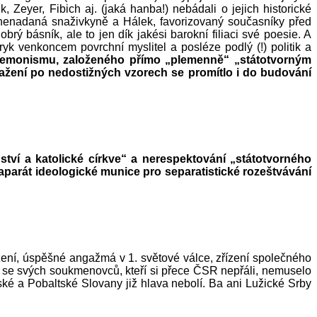
Zeyer, Fibich aj. (jaká hanba!) nebádali o jejich historické
la nenadaná snaživkyně a Hálek, favorizovaný současníky před
ý básník, ale to jen dík jakési barokní filiaci své poesie. A
ryk venkoncem povrchní myslitel a posléze podlý (!) politik a
egemonismu, založeného přímo „plemenně“ „státotvorným
ažení po nedostižných vzorech se promítlo i do budování
ství a katolické církve“ a nerespektování „státotvorného
parát ideologické munice pro separatistické rozeštvávání
zení, úspěšné angažmá v 1. světové válce, zřízení společného
mat se svých soukmenovců, kteří si přece ČSR nepřáli, nemuselo
abské a Pobaltské Slovany již hlava nebolí. Ba ani Lužické Srby