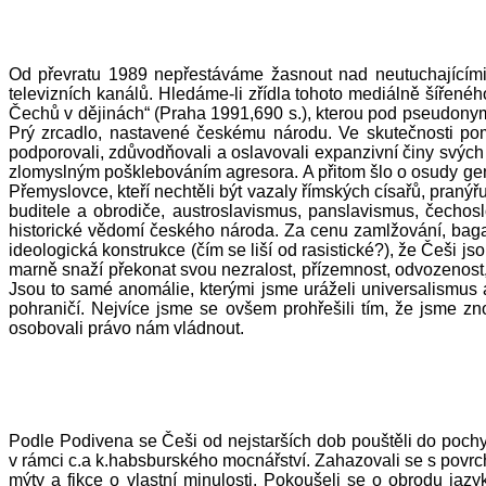
Od převratu 1989 nepřestáváme žasnout nad neutuchajícími p
televizních kanálů. Hledáme-li zřídla tohoto mediálně šířenéh
Čechů v dějinách“ (Praha 1991,690 s.), kterou pod pseudonyme
Prý zrcadlo, nastavené českému národu. Ve skutečnosti poml
podporovali, zdůvodňovali a oslavovali expanzivní činy svýc
zlomyslným pošklebováním agresora. A přitom šlo o osudy gener
Přemyslovce, kteří nechtěli být vazaly římských císařů, pranýřuj
buditele a obrodiče, austroslavismus, panslavismus, čechos
historické vědomí českého národa. Za cenu zamlžování, bagat
ideologická konstrukce (čím se liší od rasistické?), že Češi js
marně snaží překonat svou nezralost, přízemnost, odvozenost,
Jsou to samé anomálie, kterými jsme uráželi universalismus
pohraničí. Nejvíce jsme se ovšem prohřešili tím, že jsme zno
osobovali právo nám vládnout.
Podle Podivena se Češi od nejstarších dob pouštěli do pochy
v rámci c.a k.habsburského mocnářství. Zahazovali se s povrch
mýty a fikce o vlastní minulosti. Pokoušeli se o obrodu jazy