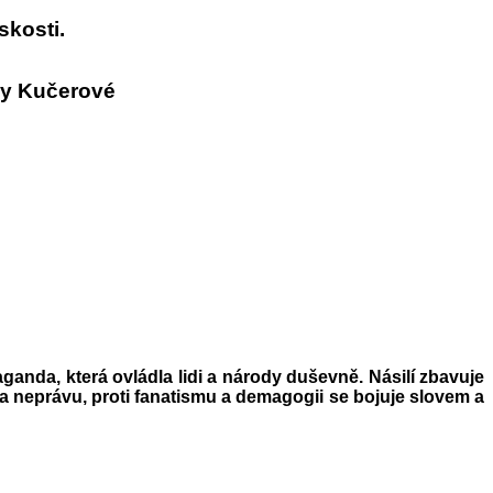
eskosti
.
vy Kučerové
aganda, která ovládla lidi a národy duševně. Násilí zbavuje
a neprávu, proti fanatismu a demagogii se bojuje slovem a