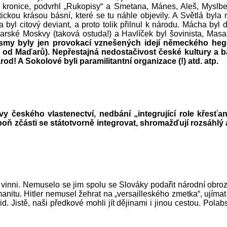
ronice, podvrhl „Rukopisy“ a Smetana, Mánes, Aleš, Myslbek, 
tickou krásou básní, které se tu náhle objevily. A Světlá by
 citový deviant, a proto tolik přilnul k národu. Mácha byl dobr
carské Moskvy (taková ostuda!) a Havlíček byl šovinista, Masa
ismy byly jen provokací vznešených idejí německého h
od Maďarů). Nepřestajná nedostačivost české kultury a b
! A Sokolové byli paramilitantní organizace (!) atd. atp.
 českého vlastenectví, nedbání „integrující role křesťan
 zčásti se státotvorně integrovat, shromažďují rozsáhlý a
vinni. Nemuselo se jim spolu se Slováky podařit národní obro
umanitu. Hitler nemusel žehrat na „versailleského zmetka“, ují
id. Jistě, naši předkové mohli jít dějinami i jinou cestou. Pol