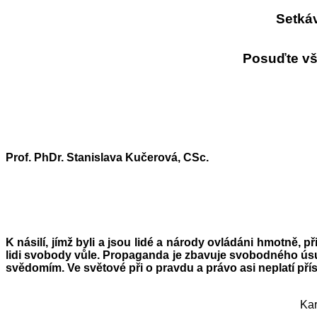
Setkáv
Posuďte vš
Prof. PhDr. Stanislava Kučerová, CSc.
K násilí, jímž byli a jsou lidé a národy ovládáni hmotně, 
lidi svobody vůle. Propaganda je zbavuje svobodného úsud
svědomím. Ve světové při o pravdu a právo asi neplatí přís
Karel Čap