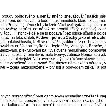
roudy pohrdavého a nenávistného znevažování našich národníc
o špinění, pomlouvání a tupení naší minulosti, které již patří
m Podiven (jméno sluhy knížete Václava) vydala trojice autorů,
ouvačný pamflet, do něhož se promítl příkrý, odmítavý vztah 
h vládců. Historické děje se tu podávají bez lidské účasti a 
ací na léta, staletí.
Podiven pohrdá Čechy jako otroky, ale 
e troufalost husitů, kteří se opovážili „vykloubit z duchovních s
lovakismus, Volnou myšlenku, legionáře, Masaryka, Beneše, p
elizování, překrucování ba i vysloveně neslušného pomlouvání ř
ou živel zaostalý, primitivní, málo tvořivý, zatímco Němci jsou „s
 malost, plebejství. Neprávem se prý dovoláváme slavné minulost
 a jiné vznešené ideje „svaté říše římské německého národa“, 
vu – zcela nezaslouženě – prý lstí a podvodem získali a potom 
bných dobrodružství proti ozbrojeným nositelům vznešené idej
ními kacíři a neprozřetelnými stavovskými odbojníky, pořád si n
ka a kultury, ačkoli na to neměli, jsouce ducha nedostačivého