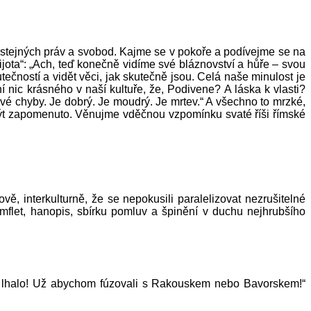
stejných práv a svobod. Kajme se v pokoře a podívejme se na
ota“: „Ach, teď konečně vidíme své bláznovství a hůře – svou
utečností a vidět věci, jak skutečně jsou. Celá naše minulost je
nic krásného v naší kultuře, že, Podivene? A láska k vlasti?
své chyby. Je dobrý. Je moudrý. Je mrtev.“ A všechno to mrzké,
ýt zapomenuto. Věnujme vděčnou vzpomínku svaté říši římské
ě, interkulturně, že se nepokusili paralelizovat nezrušitelné
amflet, hanopis, sbírku pomluv a špinění v duchu nejhrubšího
ám lhalo! Už abychom fúzovali s Rakouskem nebo Bavorskem!“