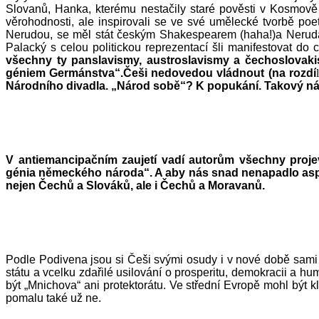
Slovanů, Hanka, kterému nestačily staré pověsti v Kosmově k
věrohodnosti, ale inspirovali se ve své umělecké tvorbě poe
Nerudou, se měl stát českým Shakespearem (haha!)a Neruda byl
Palacký s celou politickou reprezentací šli manifestovat do 
všechny ty panslavismy, austroslavismy a čechoslovak
géniem Germánstva“.Češi nedovedou vládnout (na rozdí
l
Národního divadla. „Národ sobě“? K popukání. Takový národ
V antiemancipačním zaujetí vadí autorům všechny projevy
génia německého národa“. A aby nás snad nenapadlo aspoň
nejen Čechů a Slováků, ale i Čechů a Moravanů.
Podle Podivena jsou si Češi svými osudy i v nové době sami 
státu a vcelku zdařilé usilování o prosperitu, demokracii a h
být „Mnichova“ ani protektorátu. Ve střední Evropě mohl být kl
pomalu také už ne.