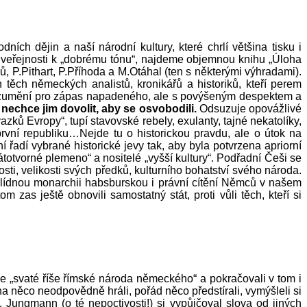
h dějin a naší národní kultury, které chrlí většina tisku i
 na veřejnosti k „dobrému tónu“, najdeme objemnou knihu „Úloha
 P.Pithart, P.Příhoda a M.Otáhal (ten s některými výhradami).
těch německých analistů, kronikářů a historiků, kteří perem
porozumění pro zápas napadeného, ale s povýšeným despektem a
nechce jim dovolit, aby se osvobodili.
Odsuzuje opovážlivé
vazků Evropy“, tupí stavovské rebely, exulanty, tajné nekatolíky,
rvní republiku…Nejde tu o historickou pravdu, ale o útok na
adí vybrané historické jevy tak, aby byla potvrzena apriorní
tátotvorné plemeno“ a nositelé „vyšší kultury“. Podřadní Češi se
i, velikosti svých předků, kulturního bohatství svého národa.
vlídnou monarchii habsburskou i právní cítění Němců v našem
zas ještě obnovili samostatný stát, proti vůli těch, kteří si
e „svaté říše římské národa německého“ a pokračovali v tom i
a něco neodpovědně hráli, pořád něco předstírali, vymýšleli si
. Jungmann (o té nepoctivosti!) si vypůjčoval slova od jiných