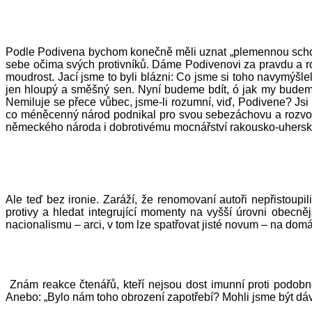
Podle Podivena bychom konečně měli uznat „plemennou schopn
sebe očima svých protivníků. Dáme Podivenovi za pravdu a ro
moudrost. Jací jsme to byli blázni: Co jsme si toho navymýšleli
jen hloupý a směšný sen. Nyní budeme bdít, ó jak my budeme 
Nemiluje se přece vůbec, jsme-li rozumní, viď, Podivene? Jsi 
co méněcenný národ podnikal pro svou sebezáchovu a rozvoj
německého národa i dobrotivému mocnářství rakousko-uherské
Ale teď bez ironie. Zaráží, že renomovaní autoři nepřistoupi
protivy a hledat integrující momenty na vyšší úrovni obecně
nacionalismu – arci, v tom lze spatřovat jisté novum – na do
Znám reakce čtenářů, kteří nejsou dost imunní proti podob
Anebo: „Bylo nám toho obrození zapotřebí? Mohli jsme být dáv