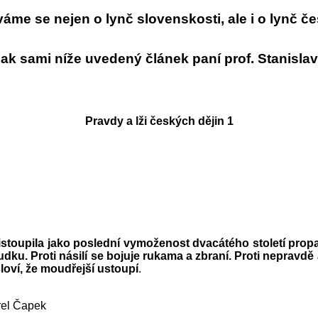
áme se nejen o lynč slovenskosti
,
ale i o lynč č
ak sami
níže uvedený článek paní prof. Stanisla
Pravdy a lži českých dějin 1
přistoupila jako poslední vymoženost dvacátého století prop
ku. Proti násilí se bojuje rukama a zbraní. Proti nepravdě 
loví, že moudřejší ustoupí
.
ek