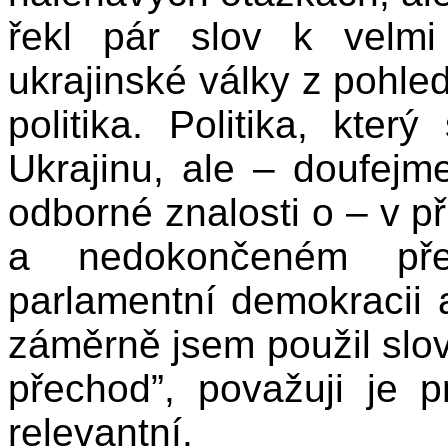
řekl pár slov k velmi
ukrajinské války z pohl
politika. Politika, kte
Ukrajinu, ale – doufejm
odborné znalosti o – v 
a nedokončeném př
parlamentní demokracii 
záměrně jsem použil sl
přechod”, považuji je 
relevantní.