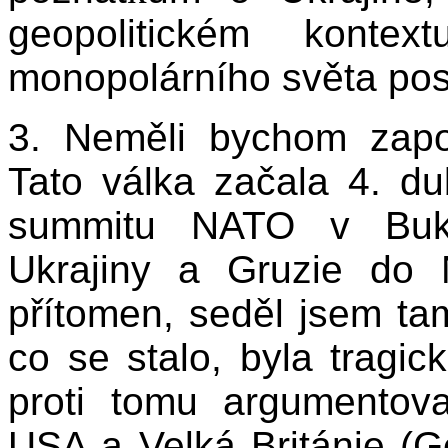
geopolitickém konte
monopolárního světa posl
3. Neměli bychom zapom
Tato válka začala 4. d
summitu NATO v Bukur
Ukrajiny a Gruzie do 
přítomen, seděl jsem ta
co se stalo, byla tragi
proti tomu argumentova
USA a Velká Británie (