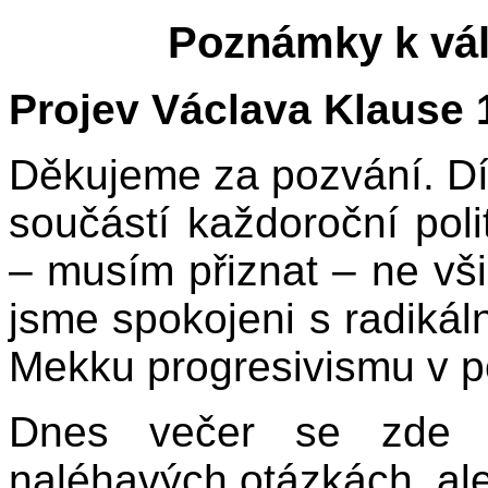
Poznámky k vá
Projev Václava Klause 
Děkujeme za pozvání. Dík
součástí každoroční poli
– musím přiznat – ne vš
jsme spokojeni s radiká
Mekku progresivismu v p
Dnes večer se zde 
naléhavých otázkách, ale