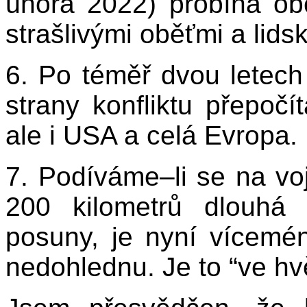
února 2022) probíhá ob
strašlivými oběťmi a lids
6. Po téměř dvou letech
strany konfliktu přepočí
ale i USA a celá Evropa.
7. Podíváme–li se na voj
200 kilometrů dlouhá 
posuny, je nyní vícemé
nedohlednu. Je to “ve hv