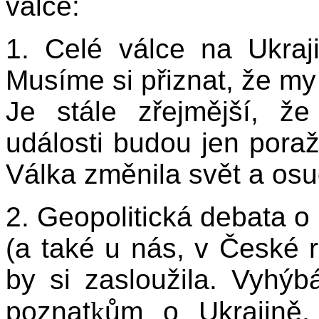
válce:
1. Celé válce na Ukraj
Musíme si přiznat, že my 
Je stále zřejmější, že
události budou jen pora
Válka změnila svět a os
2. Geopolitická debata o
(a také u nás, v České r
by si zasloužila. Vyhýb
poznat
k
ům o Ukrajině,