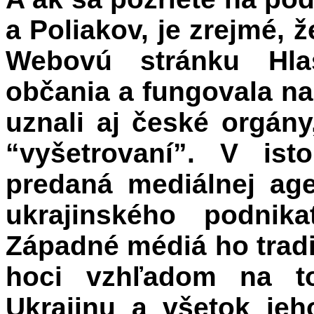
a Poliakov, je zrejmé, ž
Webovú stránku Hlas
občania a fungovala na
uznali aj české orgán
“vyšetrovaní”. V is
predaná mediálnej ag
ukrajinského podnika
Západné médiá ho trad
hoci vzhľadom na to
Ukrajinu a všetok jeh