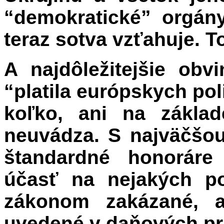
“demokratické” orgán
teraz sotva vzťahuje. T
A najdôležitejšie obv
“platila európskych poli
koľko, ani na zákla
neuvádza. S najväčšo
štandardné honoráre 
účasť na nejakých po
zákonom zakázané, a
uvedené v daňových pr