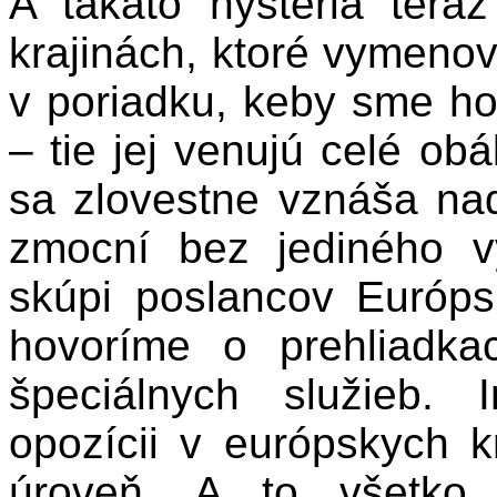
A takáto hystéria tera
krajinách, ktoré vymenov
v poriadku, keby sme hov
– tie jej venujú celé ob
sa zlovestne vznáša nad
zmocní bez jediného v
skúpi poslancov Európ
hovoríme o prehliadkac
špeciálnych služieb. 
opozícii v európskych 
úroveň. A to všetko 