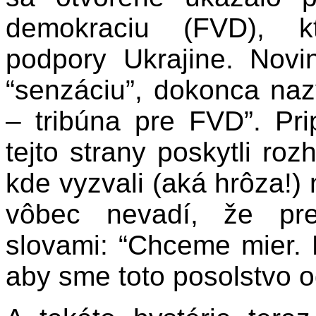
demokraciu (FVD), kt
podpory Ukrajine. Nov
“senzáciu”, dokonca naz
– tribúna pre FVD”. Prip
tejto strany poskytli ro
kde vyzvali (aká hrôza!) 
vôbec nevadí, že pred
slovami: “Chceme mier. 
aby sme toto posolstvo o