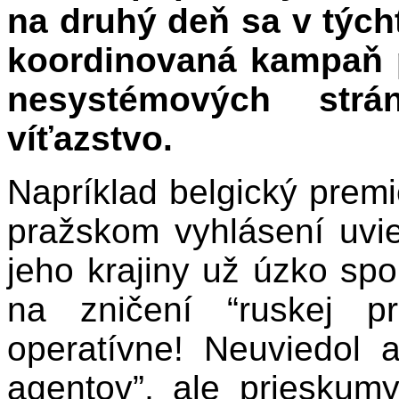
na druhý deň sa v tých
koordinovaná kampaň 
nesystémových strá
víťazstvo.
Napríklad belgický prem
pražskom vyhlásení uvi
jeho krajiny už úzko sp
na zničení “ruskej pr
operatívne! Neuviedol 
agentov”, ale prieskumy