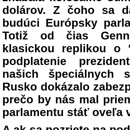
dolárov. Z čoho sa d
budúci Európsky parl
Totiž od čias Genn
klasickou replikou o 
podplatenie prezide
našich špeciálnych s
Rusko dokázalo zabezpe
prečo by nás mal pri
parlamentu stáť oveľa v
A ak sa pozriete na po