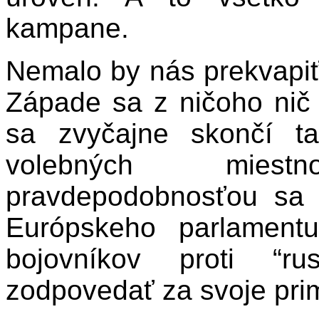
kampane.
Nemalo by nás prekvapiť
Západe sa z ničoho nič 
sa zvyčajne skončí t
volebných miest
pravdepodobnosťou sa 
Európskeho parlament
bojovníkov proti “r
zodpovedať za svoje primi