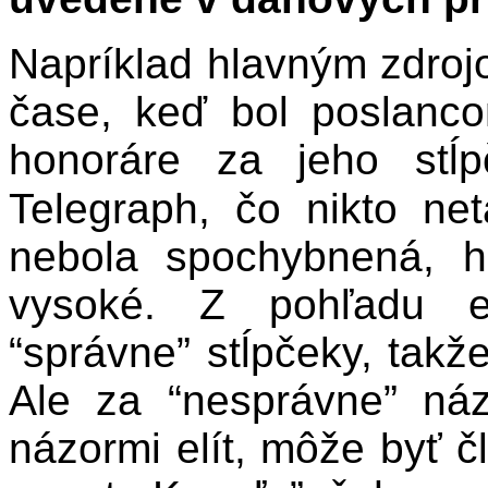
Napríklad hlavným zdroj
čase, keď bol poslanco
honoráre za jeho stĺ
Telegraph, čo nikto net
nebola spochybnená, h
vysoké. Z pohľadu es
“správne” stĺpčeky, takže
Ale za “nesprávne” náz
názormi elít, môže byť 