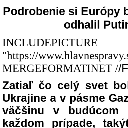
Podrobenie si Európy b
odhalil Put
INCLUDEPICTURE
"https://www.hlavnespra
MERGEFORMATINET
/
/
Zatiaľ čo celý svet b
Ukrajine a v pásme Gazy
väčšinu v budúcom 
každom prípade, taký