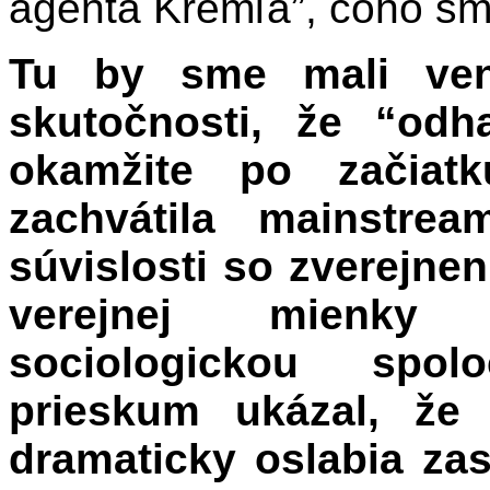
agenta Kremľa”, čoho sm
Tu by sme mali ven
skutočnosti, že “odh
okamžite po začiatk
zachvátila mainstr
súvislosti so zverejn
verejnej mienky 
sociologickou spo
prieskum ukázal, že 
dramaticky oslabia za