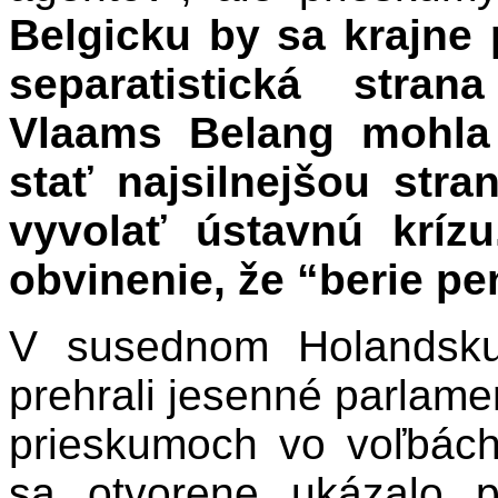
Belgicku by sa krajne 
separatistická stra
Vlaams Belang mohla 
stať najsilnejšou str
vyvolať ústavnú kríz
obvinenie, že “berie pe
V susednom Holandsku
prehrali jesenné parlame
prieskumoch vo voľbác
sa otvorene ukázalo 