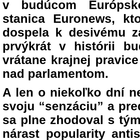
v budúcom Európsko
stanica Euronews, kt
dospela k desivému z
prvýkrát v histórii b
vrátane krajnej pravice
nad parlamentom.
A len o niekoľko dní n
svoju “senzáciu” a pred
sa plne zhodoval s tým
nárast popularity ant