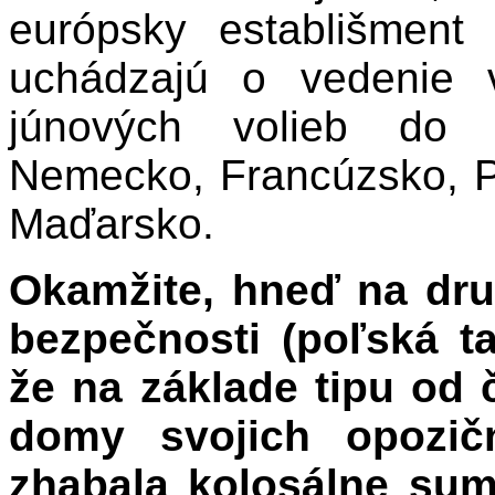
európsky establišment
uchádzajú o vedenie 
júnových volieb do 
Nemecko, Francúzsko, P
Maďarsko.
Okamžite, hneď na dru
bezpečnosti (poľská t
že na základe tipu od
domy svojich opozičn
zhabala kolosálne sumy