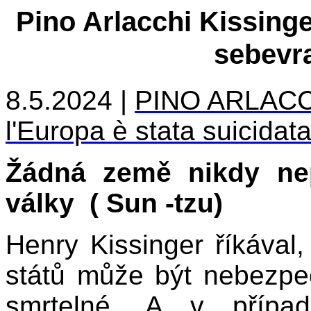
Pino Arlacchi Kissing
sebevr
8.5.2024 |
PINO ARLACCHI
l'Europa è stata suicidat
Žádná země nikdy nepr
války ( Sun -tzu)
Henry Kissinger říkával
států může být nebezpečn
smrtelné. A v přípa