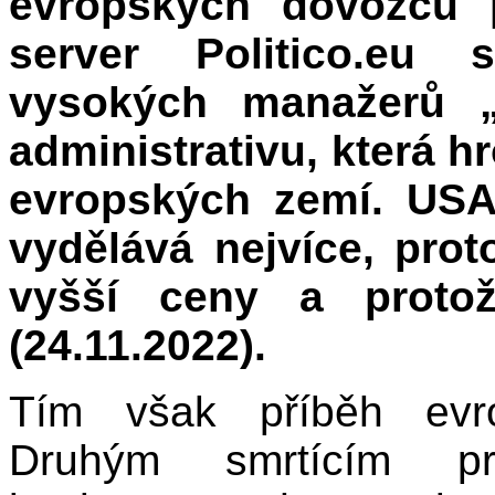
evropských dovozců p
server Politico.eu 
vysokých manažerů „
administrativu, která h
evropských zemí. USA
vydělává nejvíce, prot
vyšší ceny a protož
(24.11.2022).
Tím však příběh evro
Druhým smrtícím p