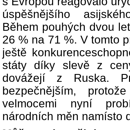
s Evropou reagovalo uryc
úspěšnějšího asijské
Během pouhých dvou let 
26 % na 71 %. V tomto pr
ještě konkurenceschopn
státy díky slevě z cen
dovážejí z Ruska. Pr
bezpečnějším, protož
velmocemi nyní probíh
národních měn namísto d