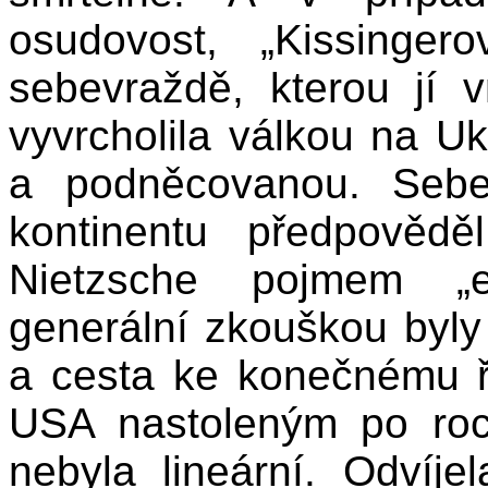
osudovost, „Kissinger
sebevraždě, kterou jí v
vyvrcholila válkou na U
a podněcovanou. Sebed
kontinentu předpovědě
Nietzsche pojmem „ev
generální zkouškou byly 
a cesta ke konečnému ř
USA nastoleným po roc
nebyla lineární. Odvíje