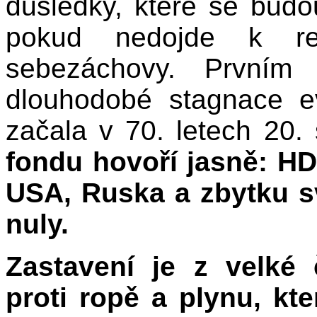
důsledky, které se budou
pokud nedojde k re
sebezáchovy. Prvním 
dlouhodobé stagnace ev
začala v 70. letech 20. 
fondu hovoří jasně: HD
USA, Ruska a zbytku sv
nuly.
Zastavení je z velké
proti ropě a plynu, k