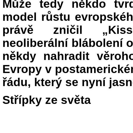
Může tedy někdo tvrdi
model růstu evropskéh
právě zničil „Kis
neoliberální blábolení 
někdy nahradit věroh
Evropy v postamerické
řádu, který se nyní jasn
Střípky ze světa