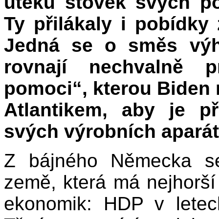
útěku stovek svých p
Ty přilákaly i pobídky
Jedná se o směs výho
rovnají nechvalně pr
pomoci“, kterou Biden
Atlantikem, aby je p
svých výrobních apará
Z bájného Německa se s
země, která má nejhorší
ekonomik: HDP v lete