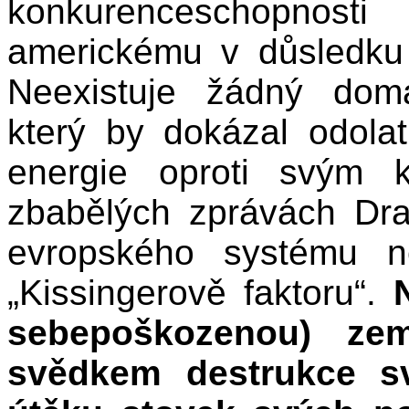
konkurenceschopnosti
americkému v důsledku 
Neexistuje žádný domá
který by dokázal odol
energie oproti svým 
zbabělých zprávách Dra
evropského systému n
„Kissingerově faktoru“.
sebepoškozenou) ze
svědkem destrukce s