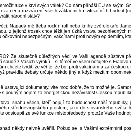
močit ruce v krvi svých válek? Co nám přináší EU se svými Gre
 za cenu rozvrácení všech základních civilisačních hodnot (rodi
rátit národní státy?
 věcí. Napadá mě třeba rock´n´roll nebo knihy zvěrolékaře Jame
ou, z jejíchž trosek chce těžit jen úzká vrstva bezohledných ma
o očkování nebezpečnými vakcínami proti novým epidemiím, které
PRO? Ze skutečně důležitých věcí ve Vaší agendě zůstává p
oň soudě z Vašich výroků – si téměř ve všem notujete s Fialov
ám chcete tvrdit, že věříte, že boj proti vakcínám a za českou en
yž pravidla debaty určuje někdo jiný a když mezitím opominet
dně ustavující dokumenty, víte moc dobře, že to možné je. Samozř
ože s pouhým bojem za energetickou nezávislost Českou republiku
itoval snahu všech, kteří bojují za budoucnost naší republik
ého středoevropského prostoru, jako do slovanského světa, kt
te odstoupil ze své funkce místopředsedy, protože Vaše hodnot
nad někdy naivně uvěřili. Pokud se s Vašimi extrémními posto