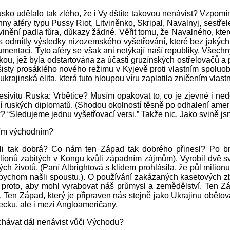
sko udělalo tak zlého, že i Vy dštíte takovou nenávist? Vzpomí
 aféry typu Pussy Riot, Litviněnko, Skripal, Navalnyj, sestřelen
nění padla fůra, důkazy žádné. Věřit tomu, že Navalného, kter
s odmítly výsledky nizozemského vyšetřování, které bez jakýchko
entaci. Tyto aféry se však ani netýkají naší republiky. Všech
u, jež byla odstartována za účasti gruzínských ostřelovačů a
 fašisty prosáklého nového režimu v Kyjevě proti vlastním spo
ukrajinská elita, která tuto hloupou víru zaplatila zničením vla
resivitu Ruska: Vrbětice? Musím opakovat to, co je zjevné i n
í ruských diplomatů. (Shodou okolností těsně po odhalení ame
? “Sledujeme jednu vyšetřovací versi.” Takže nic. Jako svině js
ším východním?
íli tak dobrá? Co nám ten Západ tak dobrého přinesl?
Po br
lionů zabitých v Kongu kvůli západním zájmům). Vyrobil dvě svě
ch životů. (Paní Albrightová s klidem prohlásila, že půl milion
bychom našli spoustu.). O používání zakázaných kasetových zb
n proto, aby mohl vyrabovat náš průmysl a zemědělství. Ten Zá
Ten Západ, který je připraven nás stejně jako Ukrajinu obětova
ecku, ale i mezi Angloameričany.
chávat dál nenávist vůči Východu?