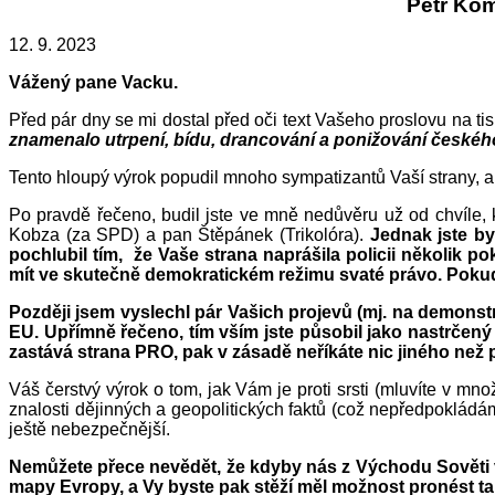
Petr Ko
12. 9. 2023
Vážený pane Vacku.
Před pár dny se mi dostal před oči text Vašeho proslovu na ti
znamenalo utrpení, bídu, drancování a ponižování českéh
Tento hloupý výrok popudil mnoho sympatizantů Vaší strany, a b
Po pravdě řečeno, budil jste ve mně nedůvěru už od chvíle, 
Kobza (za SPD) a pan Štěpánek (Trikolóra).
Jednak jste by
pochlubil tím, že Vaše strana naprášila policii několik 
mít ve skutečně demokratickém režimu svaté právo. Pokud 
Později jsem vyslechl pár Vašich projevů (mj. na demonstr
EU. Upřímně řečeno, tím vším jste působil jako nastrčený
zastává strana PRO, pak v zásadě neříkáte nic jiného ne
Váš čerstvý výrok o tom, jak Vám je proti srsti (mluvíte v mn
znalosti dějinných a geopolitických faktů (což nepředpokládám
ještě nebezpečnější.
Nemůžete přece nevědět, že kdyby nás z Východu Sověti v r
mapy Evropy, a Vy byste pak stěží měl možnost pronést ta