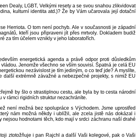
en Dealy, LGBT, Velkými resety a se svou snahou zlikvidovat
na, kulturní identita atd.)? Že by Vám učarovala její dotační
se Herriota. O tom není pochyb. Ale v současnosti je západní
gnátů, kteří jsou připraveni jít přes mrtvoly. Dokladem budiž
 za tím účelem vznikly v jeho laboratořích.
ředevším energetická agenda a právě odpor proti důsledkům
ou vládou. Jenomže všechno se vším souvisí. Špatná je celá EU
ergetickou nezávislost je tím jediným, o co teď jde? A myslíte,
e další extrémně závažné a nebezpečné projekty, s nimiž EU
ejmě by šlo o strastiplnou cestu, ale byla by to cesta národní
 v rámci rigidních struktur nezachráníte.
y, jež není možná bez spolupráce s Východem. Jsme uprostřed
erý nám možná někdy i ublížil, ale zcela jistě nás dokázal i
y nejsou hodnotami těch, kdo mají v srdci záchranu naší drahé
ji ztotožňuje i pan Rajchl a další Vaši kolegové, pak o Vaši