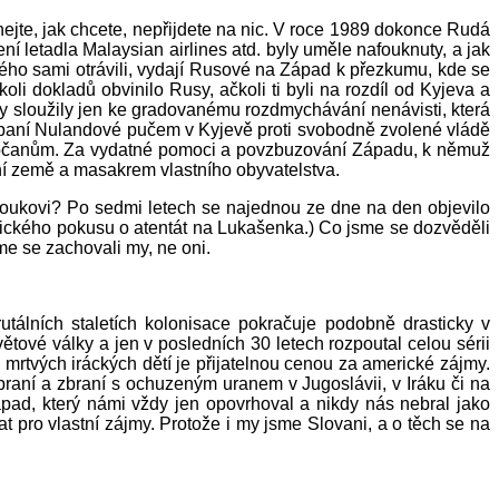
nejte, jak chcete, nepřijdete na nic. V roce 1989 dokonce Rudá
í letadla Malaysian airlines atd. byly uměle nafouknuty, a jak
ého sami otrávili, vydají Rusové na Západ k přezkumu, kde se
li dokladů obvinilo Rusy, ačkoli ti byli na rozdíl od Kyjeva a
ny sloužily jen ke gradovanému rozdmychávání nenávisti, která
 paní Nulandové pučem v Kyjevě proti svobodně zvolené vládě
luobčanům. Za vydatné pomoci a povzbuzování Západu, k němuž
stní země a masakrem vlastního obyvatelstva.
edoukovi? Po sedmi letech se najednou ze dne na den objevilo
rického pokusu o atentát na Lukašenka.) Co jsme se dozvěděli
me se zachovali my, ne oni.
utálních staletích kolonisace pokračuje podobně drasticky v
tové války a jen v posledních 30 letech rozpoutal celou sérii
u mrtvých iráckých dětí je přijatelnou cenou za americké zájmy.
raní a zbraní s ochuzeným uranem v Jugoslávii, v Iráku či na
pad, který námi vždy jen opovrhoval a nikdy nás nebral jako
t pro vlastní zájmy. Protože i my jsme Slovani, a o těch se na