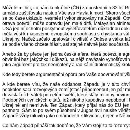
Můžete mi říci, co nám konkrétně (ČR) za posledních 33 let Ru
armáda zaštiťovala nástup Václava Havla k moci. Skoro všechny
se po čase ukázalo, vesměs i vykonstruovány na Západě. Obvi
otrava potvrdí, může opravdu jen malé dítě. Malaysian airline
USA jediní ochotni poskytnout vyšetřovatelům důkladnou dokum
měla vést k masovému evropskému souhlasu s chystanou válko
Ukrajiny. Načež začalo upalování civilistů v Oděse a válka
se podle všeho chcete hlásit, asi stejně naivně jako současná 
Anebo že by přece jen jedna česká aféra, která potvrzuje ag
obvinění bez jakýchkoli důkazů, na nějž navázalo vyhošťován
jako argument pro tak neomalený a radikální diplomatický krok
Kde tedy berete argumentační oporu pro Vaše opovrhování v
A kde berete víru, že naše oddanost Západu je v tuto chv
neokolonisaci rozvojových zemí (stačí připomenout jen pár mi
devastačních válek po celém světě, které stály miliony nevinný
Podobných cynických citátů, jež nikoho kupodivu nepobouří, 
Ukrajině ani nemluvě. Ten Západ, který přijal nás do EU je
partnera. Sám to po svém působení v Jugoslávii musíte vědět. 
Západě vždy mluvilo jako o národech k likvidaci, nejen v Něm
Co nám Západ přináší tak dobrého, že Vám stojí za to rozdmy