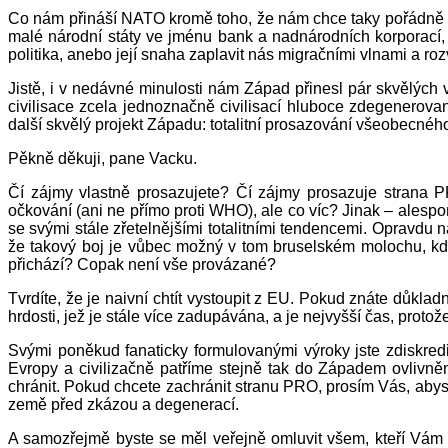
Co nám přináší NATO kromě toho, že nám chce taky pořádně s
malé národní státy ve jménu bank a nadnárodních korporací, i
politika, anebo její snaha zaplavit nás migračními vlnami a rozv
Jistě, i v nedávné minulosti nám Západ přinesl pár skvělých
civilisace zcela jednoznačně civilisací hluboce zdegenerovan
další skvělý projekt Západu: totalitní prosazování všeobecnéh
Pěkně děkuji, pane Vacku.
Čí zájmy vlastně prosazujete? Čí zájmy prosazuje strana 
očkování (ani ne přímo proti WHO), ale co víc? Jinak – alesp
se svými stále zřetelnějšími totalitními tendencemi. Opravdu n
že takový boj je vůbec možný v tom bruselském molochu, kd
přichází? Copak není vše provázané?
Tvrdíte, že je naivní chtít vystoupit z EU. Pokud znáte důkla
hrdosti, jež je stále více zadupávána, a je nejvyšší čas, prot
Svými poněkud fanaticky formulovanými výroky jste zdiskred
Evropy a civilizačně patříme stejně tak do Západem ovlivněn
chránit. Pokud chcete zachránit stranu PRO, prosím Vás, abys
země před zkázou a degenerací.
A samozřejmě byste se měl veřejně omluvit všem, kteří Vám s