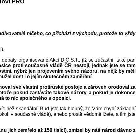
dovi PRO
divovatelé ničeho, co přichází z východu, protože to vždy
ů.
debaty organisované Akcí D.O.S.T., jíž se zúčastnil také pan
osice proti současné vládě ČR nestojí, jednak jste se tam
ostmi, nýbrž jen projevením svého názoru, na nějž by měli
užel dost i o jejím skutečném zaměření.
hoval své vlastní protiruské postoje a zároveň orodoval za
Protože pokud zastáváte takové názory, a pokud je dokonce
á to nic společného s oposicí.
 víc než skandální. Buď jste tak hloupý, že Vám chybí základní
okoli v současné vládě), anebo prostě vědomě lžete, a tím jste
u jich zemřelo až 150 tisíc!), zmizel by náš národ dávno z