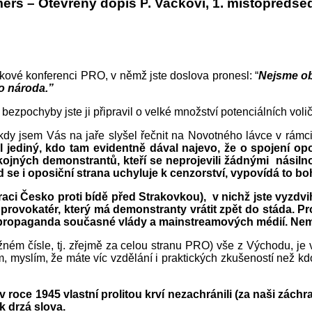
mers
– Otevřený dopis
P
.
Vackovi
,
1
.
místopředse
skové konferenci PRO, v němž jste doslova pronesl: “
Nejsme ob
o národa.”
ezpochyby jste ji připravil o velké množství potenciálních volič
kdy jsem Vás na jaře slyšel řečnit na Novotného lávce v rámci 
l jediný, kdo tam evidentně dával najevo, že o spojení op
pokojných demonstrantů, kteří se neprojevili žádnými násiln
se i oposiční strana uchyluje k cenzorství, vypovídá to boh
aci Česko proti bídě před Strakovkou), v nichž jste vyzdvi
 provokatér, který má demonstranty vrátit zpět do stáda. 
ž propaganda současné vlády a mainstreamových médií. Nem
ožném čísle, tj. zřejmě za celou stranu PRO) vše z Východu, je
, myslím, že máte víc vzdělání i praktických zkušeností než kd
oce 1945 vlastní prolitou krví nezachránili (za naši záchran
k drzá slova.