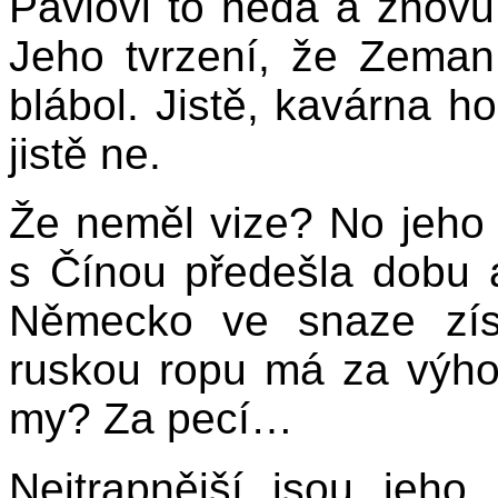
Pavlovi to nedá a znovu
Jeho tvrzení, že Zeman 
blábol. Jistě, kavárna ho
jistě ne.
Že neměl vize? No jeho v
s
Čínou předešla dobu 
Německo ve snaze získ
ruskou ropu má za výh
my? Za pecí…
Nejtrapnější jsou jeh