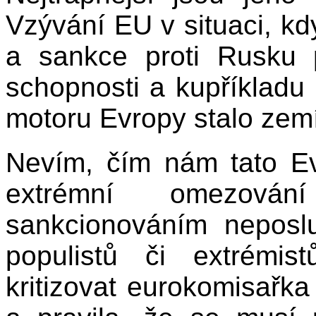
Vzývání EU v
situaci, k
a sankce proti Rusku
schopnosti a kupříklad
motoru Evropy stalo zem
Nevím, čím nám tato E
extrémní omezová
sankcionováním neposl
populistů či extrémis
kritizovat eurokomisařka