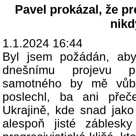
Pavel prokázal, že 
nikd
1.1.2024 16:44
Byl jsem požádán, ab
dnešnímu projevu pr
samotného by mě vůbe
poslechl, ba ani přeč
Ukrajině, kde snad jako 
alespoň jisté záblesky 