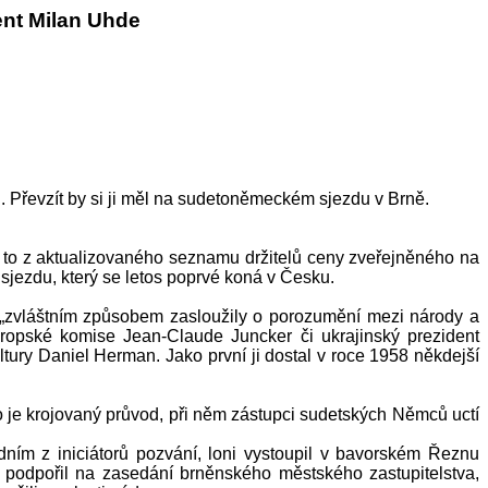
ent Milan Uhde
. Převzít by si ji měl na sudetoněmeckém sjezdu v Brně.
 to z aktualizovaného seznamu držitelů ceny zveřejněného na
jezdu, který se letos poprvé koná v Česku.
 „zvláštním způsobem zasloužily o porozumění mezi národy a
ropské komise Jean-Claude Juncker či ukrajinský prezident
tury Daniel Herman. Jako první ji dostal v roce 1958 někdejší
 je krojovaný průvod, při něm zástupci sudetských Němců uctí
ním z iniciátorů pozvání, loni vystoupil v bavorském Řeznu
 podpořil na zasedání brněnského městského zastupitelstva,