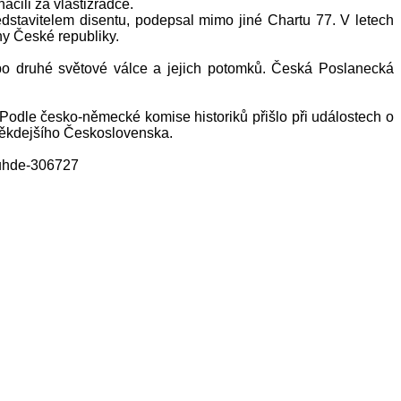
čili za vlastizrádce.
stavitelem disentu, podepsal mimo jiné Chartu 77. V letech
y České republiky.
o druhé světové válce a jejich potomků. Česká Poslanecká
Podle česko-německé komise historiků přišlo při událostech o
 někdejšího Československa.
-uhde-306727