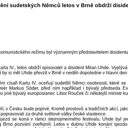
ění sudetských Němců letos v Brně obdrží disid
 komunistického režimu byl významným představitelem disidentu
a IV., letos obdrží spisovatel a disident Milan Uhde. Vyplývá
 si měl Uhde převzít v Brně v neděli dopoledne v hlavní den s
ísaři Karlu IV. oceňují sudetští Němci osobnosti, které se
emiér Markus Söder, před ním například i bývalý předseda Ev
 jiné bývalý europoslanec Libor Rouček či někdejší ministr kul
í, v Česku bude poprvé. Kromě proslovů a tradičních akcí, jako
 popravovali za druhé světové války české vlastence.
jezd se koná v rámci stejnojmenného festivalu. Uhde byl jed
ng Brno pozvání zveřejnili. Letos v dubnu Uhde konání sjezdu