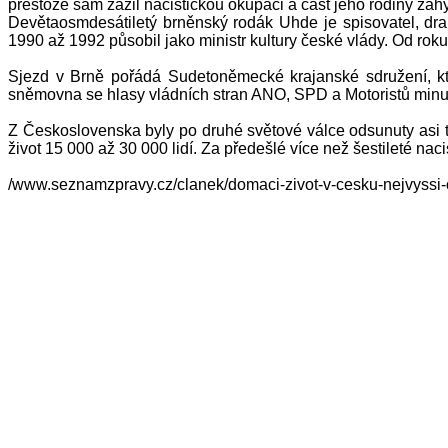
přestože sám zažil nacistickou okupaci a část jeho rodiny zah
Devětaosmdesátiletý brněnský rodák Uhde je spisovatel, dr
1990 až 1992 působil jako ministr kultury české vlády. Od r
Sjezd v Brně pořádá Sudetoněmecké krajanské sdružení, k
sněmovna se hlasy vládních stran ANO, SPD a Motoristů minulý
Z Československa byly po druhé světové válce odsunuty asi t
život 15 000 až 30 000 lidí. Za předešlé více než šestileté 
/www.seznamzpravy.cz/clanek/domaci-zivot-v-cesku-nejvyssi-