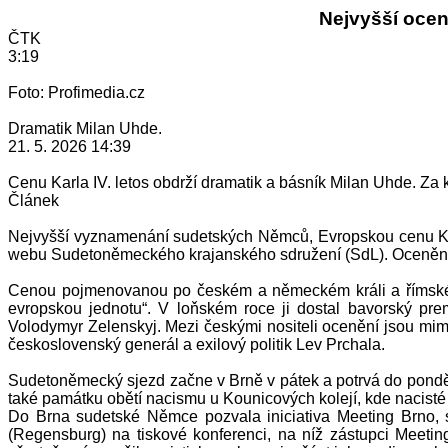
Nejvyšší ocen
ČTK
3:19
Foto: Profimedia.cz
Dramatik Milan Uhde.
21. 5. 2026 14:39
Cenu Karla IV. letos obdrží dramatik a básník Milan Uhde. Za
Článek
Nejvyšší vyznamenání sudetských Němců, Evropskou cenu Karl
webu Sudetoněmeckého krajanského sdružení (SdL). Ocenění by
Cenou pojmenovanou po českém a německém králi a římském c
evropskou jednotu“. V loňském roce ji dostal bavorský pr
Volodymyr Zelenskyj. Mezi českými nositeli ocenění jsou mimo
československý generál a exilový politik Lev Prchala.
Sudetoněmecký sjezd začne v Brně v pátek a potrvá do ponděl
také památku obětí nacismu u Kounicových kolejí, kde nacisté
Do Brna sudetské Němce pozvala iniciativa Meeting Brno, s
(Regensburg) na tiskové konferenci, na níž zástupci Meeti