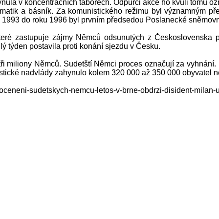
ynula v koncentračních táborech. Odpůrci akce ho kvůli tomu ozna
amatik a básník. Za komunistického režimu byl významným před
oku 1993 do roku 1996 byl prvním předsedou Poslanecké sněmovn
teré zastupuje zájmy Němců odsunutých z Československa p
 týden postavila proti konání sjezdu v Česku.
ři miliony Němců. Sudetští Němci proces označují za vyhnání. 
nacistické nadvlády zahynulo kolem 320 000 až 350 000 obyvatel
oceneni-sudetskych-nemcu-letos-v-brne-obdrzi-disident-milan