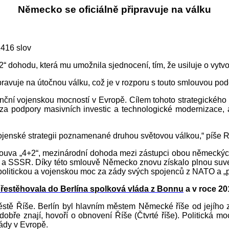
Německo se oficiálně připravuje na válku
416 slov
 dohodu, která mu umožnila sjednocení, tím, že usiluje o vytvo
pravuje na útočnou válku, což je v rozporu s touto smlouvou po
enční vojenskou mocností v Evropě. Cílem tohoto strategického
o za podpory masivních investic a technologické modernizace,
vojenské strategii poznamenané druhou světovou válkou,“ píše 
louva „4+2“, mezinárodní dohoda mezi zástupci obou německýc
m a SSSR. Díky této smlouvě Německo znovu získalo plnou suvere
olitickou a vojenskou moc za zády svých spojenců z NATO a „př
řestěhovala do Berlína spolková vláda z Bonnu
a v roce 2
stě Říše. Berlín byl hlavním městem Německé říše od jejího z
 dobře znají, hovoří o obnovení Říše (Čtvrté říše). Politická m
mády v Evropě.