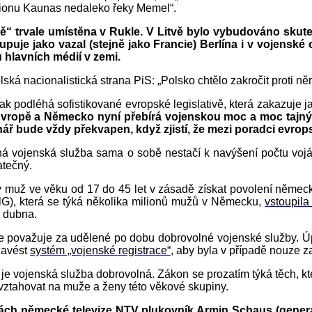
gionu Kaunas nedaleko řeky Memel“.
vě“ trvale umístěna v Rukle. V Litvě bylo vybudováno sk
uje jako vazal (stejně jako Francie) Berlína i v vojenské 
hlavních médií v zemi.
lská nacionalistická strana PiS: „Polsko chtělo zakročit proti
ak podléhá sofistikované evropské legislativě, která zakazuje j
 Evropě a Německo nyní přebírá vojenskou moc a moc tajnýc
ř bude vždy překvapen, když zjistí, že mezi poradci evrop
lná vojenská služba sama o sobě nestačí k navýšení počtu vo
atečný.
už ve věku od 17 do 45 let v zásadě získat povolení německých 
G), která se týká několika milionů mužů v Německu,
vstoupila
u dubna.
se považuje za udělené po dobu dobrovolné vojenské služby. Úp
zavést
systém „vojenské registrace“
, aby byla v případě nouze z
 vojenská služba dobrovolná. Zákon se prozatím týká těch, kteř
l vztahovat na muže a ženy této věkové skupiny.
h německé televize NTV plukovník Armin Schaus (generáln