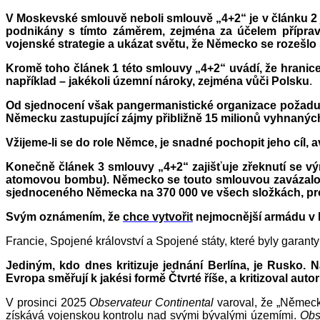
V Moskevské smlouvě neboli smlouvě „4+2“ je v článku 2 
podnikány s tímto záměrem, zejména za účelem přípravy 
vojenské strategie a ukázat světu, že Německo se rozešlo
Kromě toho článek 1 této smlouvy „4+2“ uvádí, že hranic
například – jakékoli územní nároky, zejména vůči Polsku
.
Od sjednocení však pangermanistické organizace požaduj
Německu zastupující zájmy přibližně 15 milionů vyhnanýc
Vžijeme-li se do role Němce, je snadné pochopit jeho cíl
Konečně článek 3 smlouvy „4+2“ zajišťuje zřeknutí se vý
atomovou bombu). Německo se touto smlouvou zavázalo, že
sjednoceného Německa na 370 000 ve všech složkách, pro
Svým oznámením, že
chce vytvořit
nejmocnější armádu v 
Francie, Spojené království a Spojené státy, které byly garanty 
Jediným, kdo dnes kritizuje jednání Berlína, je Rusko.
Evropa směřují k jakési formě Čtvrté říše, a kritizoval autor
V prosinci 2025
Observateur Continental
varoval, že „Němec
získává vojenskou kontrolu nad svými bývalými územími.
Obs