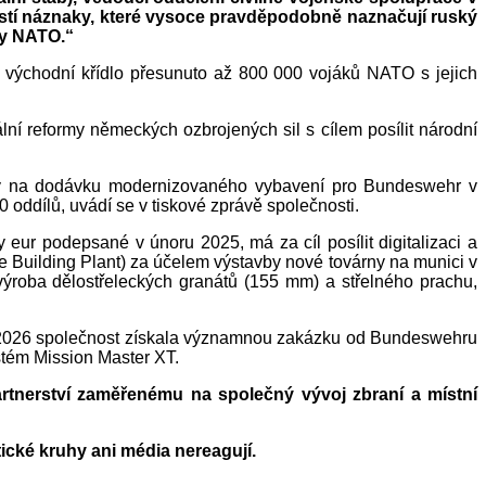
istí náznaky, které vysoce pravděpodobně naznačují ruský
ky NATO.“
 východní křídlo přesunuto až 800 000 vojáků NATO s jejich
ální reformy německých ozbrojených sil s cílem posílit národní
 na dodávku modernizovaného vybavení pro Bundeswehr v
 oddílů, uvádí se v tiskové zprávě společnosti.
 eur podepsané v únoru 2025, má za cíl posílit digitalizaci a
Building Plant) za účelem výstavby nové továrny na munici v
 výroba dělostřeleckých granátů (155 mm) a střelného prachu,
nu 2026 společnost získala významnou zakázku od Bundeswehru
stém Mission Master XT.
rtnerství zaměřenému na společný vývoj zbraní a místní
tické kruhy ani média nereagují.