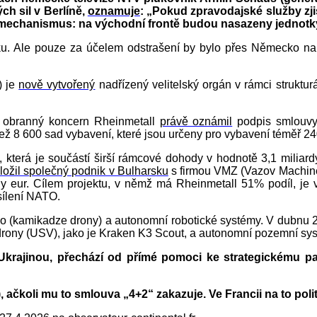
h sil v Berlíně,
oznamuje
: „Pokud zpravodajské služby zj
e mechanismus: na východní frontě budou nasazeny jednot
ku. Ale pouze za účelem odstrašení by bylo přes Německo na
) je
nově vytvořený
nadřízený velitelský orgán v rámci struktur
 obranný koncern Rheinmetall
právě oznámil
podpis smlouvy
ž 8 600 sad vybavení, které jsou určeny pro vybavení téměř 240
která je součástí širší rámcové dohody v hodnotě 3,1 miliardy
ložil společný podnik v Bulharsku
s firmou VMZ (Vazov Machine 
rdy eur. Cílem projektu, v němž má Rheinmetall 51% podíl, je
sílení NATO.
livo (kamikadze drony) a autonomní robotické systémy. V dub
drony (USV), jako je Kraken K3 Scout, a autonomní pozemní sy
krajinou, přechází od přímé pomoci ke strategickému pa
 ačkoli mu to smlouva „4+2“ zakazuje. Ve Francii na to poli