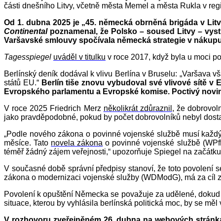
části dnešního Litvy, včetně města Memel a města Rukla v re
Od 1. dubna 2025 je „45. německá obrněná brigáda v Lit
Continental
poznamenal, že Polsko – soused Litvy – vystup
Varšavské smlouvy spočívala německá strategie v nákupu 
Tagesspiegel
uváděl v titulku
v roce 2017, když byla u moci po
Berlínský deník dodával k vlivu Berlína v Bruselu: „Varšava vš
států EU.“
Berlín tiše znovu vybudoval své vlivové sítě v
Evropského parlamentu a Evropské komise. Poctivý noviná
V roce 2025 Friedrich Merz
několikrát zdůraznil
, že dobrovo
jako pravděpodobné, pokud by počet dobrovolníků nebyl dost
„Podle nového zákona o povinné vojenské službě musí každý m
měsíce. Tato
novela zákona
o povinné vojenské službě (WPfl
téměř žádný zájem veřejnosti,“ upozorňuje Spiegel na začátk
V současné době správní předpisy stanoví, že toto povolení 
zákona o modernizaci vojenské služby (WDModG), má za cíl 
Povolení k opuštění Německa se považuje za udělené, dokud je
situace, kterou by vyhlásila berlínská politická moc, by se mě
V rozhovoru zveřejněném 26. dubna na webových stránkác