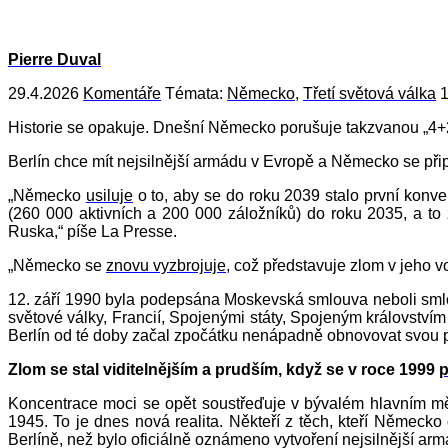
Pierre Duval
29.4.2026
Komentáře
Témata:
Německo
,
Třetí světová válka
1
Historie se opakuje. Dnešní Německo porušuje takzvanou „4+2“
Berlín chce mít nejsilnější armádu v Evropě a Německo se při
„Německo
usiluje
o to, aby se do roku 2039 stalo první konv
(260 000 aktivních a 200 000 záložníků) do roku 2035, a t
Ruska,“ píše La Presse.
„Německo se
znovu vyzbrojuje
, což představuje zlom v jeho 
12. září 1990 byla podepsána Moskevská smlouva neboli sm
světové války, Francií, Spojenými státy, Spojeným království
Berlín od té doby začal zpočátku nenápadně obnovovat svou p
Zlom se stal viditelnějším a prudším, když se v roce 1999
p
Koncentrace moci se opět soustřeďuje v bývalém hlavním mě
1945. To je dnes nová realita. Někteří z těch, kteří Německo
Berlíně, než bylo oficiálně oznámeno vytvoření nejsilnější ar