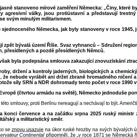
jasně stanoveno mírové zaměření Německa: „Činy, které by
agresivní války, jsou protiústavní a představují trest
 se svým minulým militarismem.
e sjednoceného Německa, jak byly stanoveny v roce 1945, 
í zpět bývalá území Říše. Svaz vyhnanců – Sdružení regio
h, přesídlených a pozdě přesídlených Němců.
, avšak byla podepsána smlouva zakazující znovuzískání ztr
roby, držení a kontroly jaderných, biologických a chemick
 nebude vyrábět ani držet zbraně hromadného ničení a také 
tože síly SRN a NDR dohromady tento počet v roce 1990 v
Evropě (čtvrtou armádu na světě), Německo jednoduše por
této smlouvy, proti Berlínu nereagují a nechávají to být. Američt
 Na konci července a na začátku srpna 2025 ruský ministr
itářský a militaristický směr.
ko se
znovu usazuje
na úkor ruské hrozby na svých bývalých 
ervateur Continental
připomněl, že „v roce 1871 se Německá ří