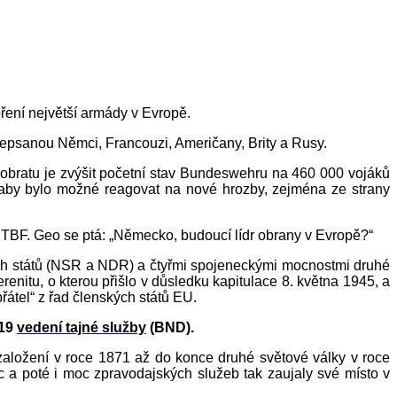
ření největší armády v Evropě.
depsanou Němci, Francouzi, Američany, Brity a Rusy.
 obratu je zvýšit početní stav Bundeswehru na 460 000 vojáků
 aby bylo možné reagovat na nové hrozby, zejména ze strany
RTBF. Geo se ptá: „Německo, budoucí lídr obrany v Evropě?“
h států (NSR a NDR) a čtyřmi spojeneckými mocnostmi druhé
nitu, o kterou přišlo v důsledku kapitulace 8. května 1945, a
átel“ z řad členských států EU.
019
vedení tajné služby
(BND).
aložení v roce 1871 až do konce druhé světové války v roce
oc a poté i moc zpravodajských služeb tak zaujaly své místo v