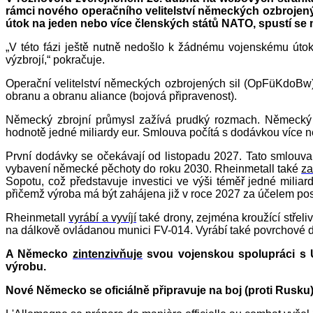
rámci nového operačního velitelství německých ozbrojenýc
útok na jeden nebo více členských států NATO, spustí s
„V této fázi ještě nutně nedošlo k žádnému vojenskému úto
výzbrojí,“ pokračuje.
Operační velitelství německých ozbrojených sil (OpFüKdoBw
obranu a obranu aliance (bojová připravenost).
Německý zbrojní průmysl zažívá prudký rozmach. Německý
hodnotě jedné miliardy eur. Smlouva počítá s dodávkou více ne
První dodávky se očekávají od listopadu 2027. Tato smlouva, 
vybavení německé pěchoty do roku 2030. Rheinmetall také
za
Sopotu, což představuje investici ve výši téměř jedné milia
přičemž výroba má být zahájena již v roce 2027 za účelem po
Rheinmetall
vyrábí a vyvíjí
také drony, zejména kroužící stře
na dálkově ovládanou munici FV-014. Vyrábí také povrchové 
A Německo
zintenzivňuje
svou vojenskou spolupráci s U
výrobu.
Nové Německo se oficiálně připravuje na boj (proti Rusku),