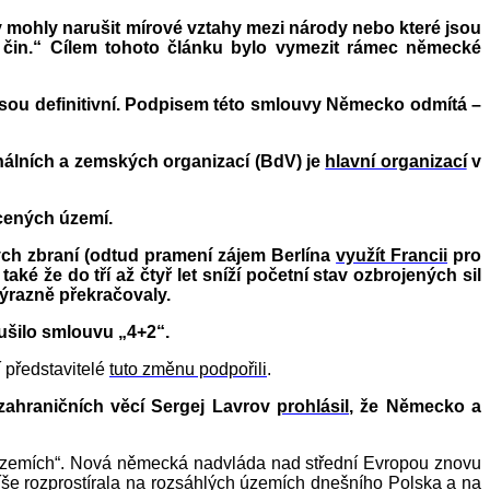
 mohly narušit mírové vztahy mezi národy nebo které jsou
ný čin.“ Cílem tohoto článku bylo vymezit rámec německé
jsou definitivní. Podpisem této smlouvy Německo odmítá –
nálních a zemských organizací (BdV) je
hlavní organizací
v
acených území.
ých zbraní (odtud pramení zájem Berlína
využít Francii
pro
že do tří až čtyř let sníží početní stav ozbrojených sil
ýrazně překračovaly.
ušilo smlouvu „4+2“.
í představitelé
tuto změnu podpořili
.
 zahraničních věcí Sergej Lavrov
prohlásil
, že Německo a
územích“. Nová německá nadvláda nad střední Evropou znovu
še rozprostírala na rozsáhlých územích dnešního Polska a na