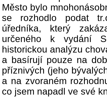
Město bylo mnohonásobn
se rozhodlo podat tr
úředníka, který zakáza
určeného k vydání Se
historickou analýzu chov
a basírují pouze na do
příznivých (jeho bývalý
a na zvoraném rozhodnut
co jsem napadl ve své kn