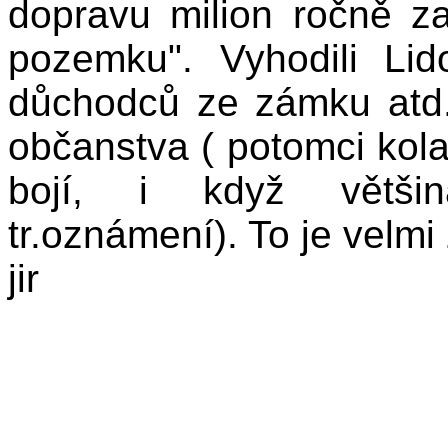
dopravu milion ročně za
pozemku". Vyhodili L
důchodců ze zámku atd. 
občanstva ( potomci kola
bojí, i když většina
tr.oznámení). To je velm
jir