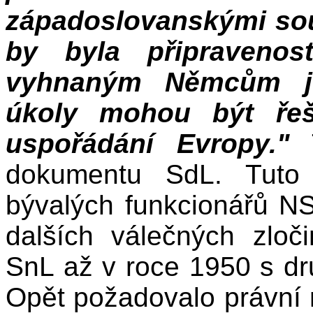
západoslovanskými so
by byla připravenos
vyhnaným Němcům jej
úkoly mohou být řeš
uspořádání Evropy."
T
dokumentu SdL. Tuto 
bývalých funkcionářů N
dalších válečných zloč
SnL až v roce 1950 s d
Opět požadovalo právní 