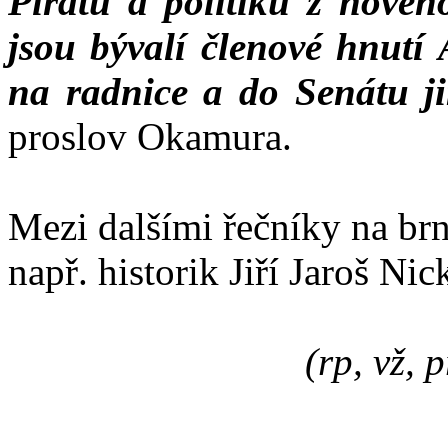
Pirátů a politiků z novéh
jsou bývalí členové hnutí
na radnice a do Senátu j
proslov Okamura.
Mezi dalšími řečníky na b
např. historik Jiří Jaroš Nic
(rp, vž, 