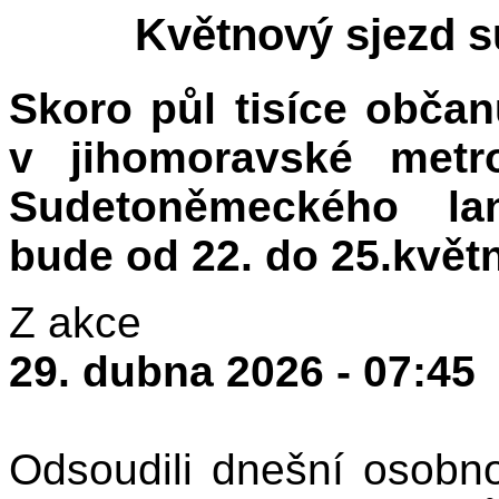
Květnový sjezd s
Skoro půl tisíce obča
v jihomoravské metro
Sudetoněmeckého lan
bude od 22. do 25.květ
Z akce
29. dubna 2026 - 07:45
Odsoudili dnešní osob