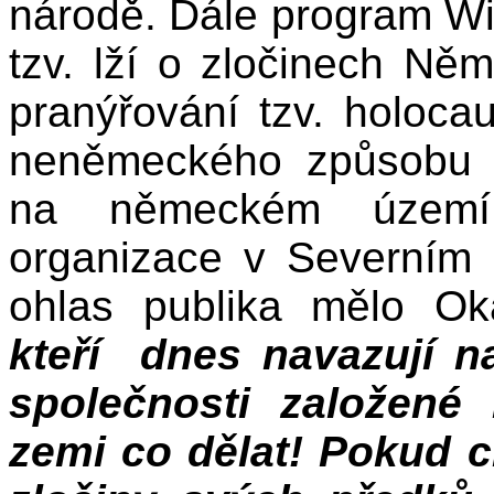
národě. Dále program W
tzv. lží o zločinech Ně
pranýřování tzv. holocau
neněmeckého způsobu 
na německém území j
organizace v Severním P
ohlas publika mělo Ok
kteří dnes navazují n
společnosti založené
zemi co dělat! Pokud ch