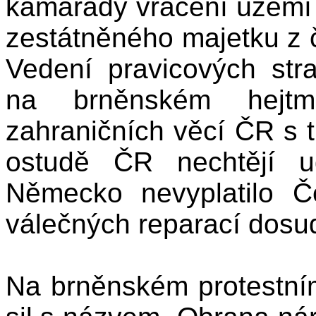
kamarády vrácení území 
zestátněného majetku z
Vedení pravicových str
na brněnském hejtma
zahraničních věcí ČR s t
ostudě ČR nechtějí ud
Německo nevyplatilo 
válečných reparací dosud
Na brněnském protestní