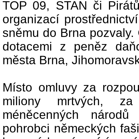
TOP 09, STAN či Pirátů
organizací prostřednictv
sněmu do Brna pozvaly. 
dotacemi z peněz daňo
města Brna, Jihomoravské
Místo omluvy za rozpou
miliony mrtvých, za 
méněcenných národů „
pohrobci německých fašis