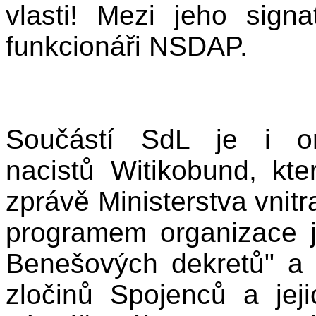
vlasti! Mezi jeho sign
funkcionáři NSDAP.
Součástí SdL je i or
nacistů Witikobund, kte
zprávě Ministerstva vnit
programem organizace je
Benešových dekretů" a 
zločinů Spojenců a je