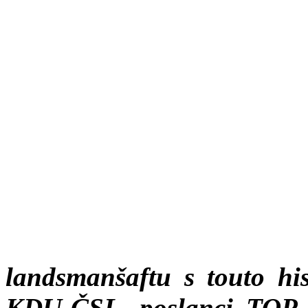
landsmanšaftu
s touto hi
KDU-ČSL, poslanci TOP 