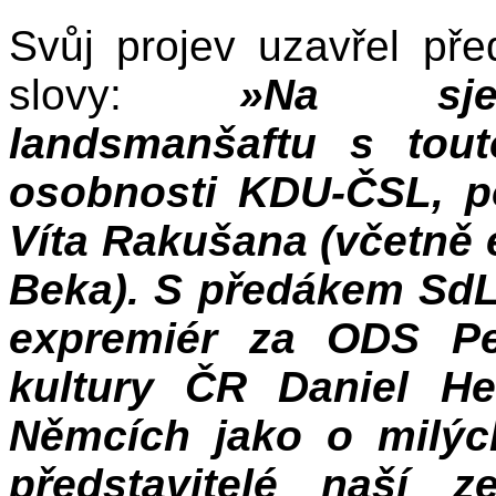
Svůj projev uzavřel p
slovy:
»Na sje
landsmanšaftu s touto
osobnosti KDU-ČSL, p
Víta Rakušana (včetně 
Beka). S předákem Sd
expremiér za ODS Pe
kultury ČR Daniel H
Němcích jako o milýc
představitelé naší z