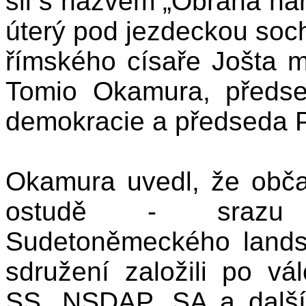
sil s názvem „Obrana nár
úterý pod jezdeckou so
římského císaře Jošta m
Tomio Okamura, předs
demokracie a předseda
Okamura uvedl, že občan
ostudě - srazu n
Sudetoněmeckého lands
sdružení založili po vál
SS, NSDAP, SA a dalšíc