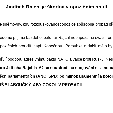
Jindřich Rajchl je škodná v opozičním hnutí
 sněmovny, kdy rozkouskovanost opozice způsobila propad přes 
a vědomě přijímá každého, bafunář Rajchl nepřipustí na svá shr
ozičních proudů, např. Konečnou, Paroubka a další, mělo by to
jadřují podporu agresivnímu paktu NATO a válce proti Rusku. Ne
o Jidřicha Rajchla. Až se soustředí na spojování sil a ne
d těch parlamentních (ANO, SPD) po mimoparlamentní a pot
ÍLIŠ SLABOUČKÝ, ABY COKOLIV PROSADIL.