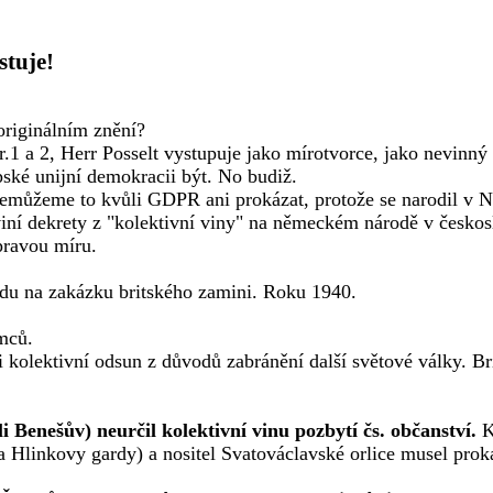
stuje!
originálním znění?
1 a 2, Herr Posselt vystupuje jako mírotvorce, jako nevinný 
ské unijní demokracii být. No budiž.
nemůžeme to kvůli GDPR ani prokázat, protože se narodil v N
ě viní dekrety z "kolektivní viny" na německém národě v česk
pravou míru.
u na zakázku britského zamini. Roku 1940.
mců.
 kolektivní odsun z důvodů zabránění další světové války. B
 Benešův) neurčil kolektivní vinu pozbytí čs. občanství.
K
linkovy gardy) a nositel Svatováclavské orlice musel prokáz