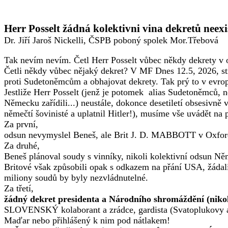
Herr Posselt žádná kolektivni vina dekretů neexi
Dr. Jiří Jaroš Nickelli, ČSPB poboný spolek Mor.Třebová
Tak nevím nevím. Četl Herr Posselt vůbec někdy dekrety v 
Četli někdy vůbec nějaký dekret? V MF Dnes 12.5, 2026, str.
proti Sudetoněmcům a obhajovat dekrety. Tak prý to v evrop
Jestliže Herr Posselt (jenž je potomek alias Sudetoněmců, 
Německu zařídili...) neustále, dokonce desetiletí obsesivn
němečtí šovinisté a uplatnil Hitler!), musíme vše uvádět na 
Za první,
odsun nevymyslel Beneš, ale Brit J. D. MABBOTT v Oxford
Za druhé,
Beneš plánoval soudy s vinníky, nikoli kolektivní odsun Ně
Britové však způsobili opak s odkazem na přání USA, žádali
miliony soudů by byly nezvládnutelné.
Za třetí,
žádný dekret presidenta a Národního shromáždění (nikoli
SLOVENSKÝ kolaborant a zrádce, gardista (Svatoplukovy a H
Maďar nebo přihlášený k nim pod nátlakem!