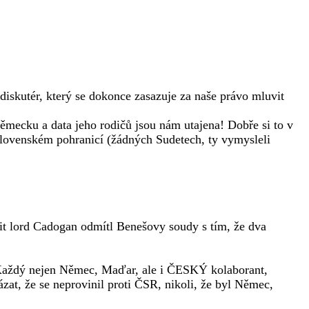
diskutér, který se dokonce zasazuje za naše právo mluvit
ěmecku a data jeho rodičů jsou nám utajena! Dobře si to v
oslovenském pohranicí (žádných Sudetech, ty vymysleli
rit lord Cadogan odmítl Benešovy soudy s tím, že dva
aždý nejen Němec, Maďar, ale i ČESKÝ kolaborant,
at, že se neprovinil proti ČSR, nikoli, že byl Němec,