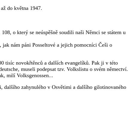
y až do května 1947.
 108, o který se neúspěšně soudili naši Němci se státem u
 jak nám páni Posseltové a jejich pomocníci Češi o
tisíc novokřtěnců a dalších evangelíků. Pak ji v této
sdeutsche, museli podepsat tzv. Volkslistu o svém němectví.
, milí Volksgenossen...
i, dalšího zahynulého v Osvětimi a dalšího gilotinovaného