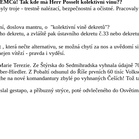
ĚMCů! Tak kde má Herr Posselt kolektivní vinu??
ly troje - trestně nalézací, bezpečnostní a očistné. Pracoval
ení, doslova mantru, o "kolektivní vině dekretů"?
ho dekretu, a zvláště pak ústavního dekretu č.33 nebo dekretu
která nečte alternativu, se možná chytí za nos a uvědomí si,
ejen vítězí - pravda i vyděsí.
rie Terezie. Ze Štýrska do Sedmihradska vyhnala údajně 700 
ruber-Hiedler. Z Pobaltí odsunul do Říše prvních 60 tisíc Volk
e na nové komandantury zbylé po vyhnaných Češích! Tož tak
slal gestapo, a příbuzný strýce, poté odvlečeného do Osvětim