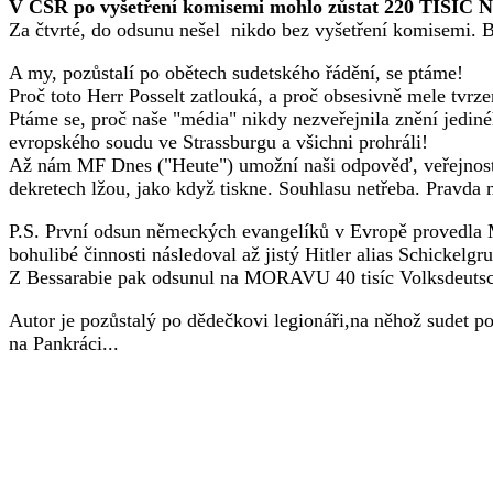
V ČSR po vyšetření komisemi mohlo zůstat 220 TISÍC N
Za čtvrté, do odsunu nešel nikdo bez vyšetření komisemi. By
A my, pozůstalí po obětech sudetského řádění, se ptáme!
Proč toto Herr Posselt zatlouká, a proč obsesivně mele tvrz
Ptáme se, proč naše "média" nikdy nezveřejnila znění jediné
evropského soudu ve Strassburgu a všichni prohráli!
Až nám MF Dnes ("Heute") umožní naši odpověď, veřejnost , 
dekretech lžou, jako když tiskne. Souhlasu netřeba. Pravda n
P.S. První odsun německých evangelíků v Evropě provedla Ma
bohulibé činnosti následoval až jistý Hitler alias Schickelg
Z Bessarabie pak odsunul na MORAVU 40 tisíc Volksdeutsch
Autor je pozůstalý po dědečkovi legionáři,na něhož sudet po
na Pankráci...