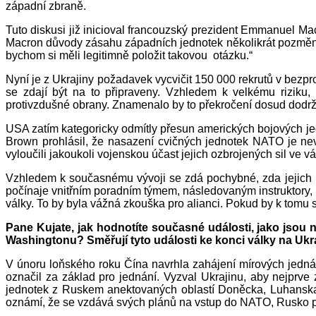
západní zbraně.
Tuto diskusi již inicioval francouzský prezident Emmanuel M
Macron důvody zásahu západních jednotek několikrát pozměnil.
bychom si měli legitimně položit takovou otázku.“
Nyní je z Ukrajiny požadavek vycvičit 150 000 rekrutů v bezpro
se zdají být na to připraveny. Vzhledem k velkému riziku,
protivzdušné obrany. Znamenalo by to překročení dosud dodržo
USA zatím kategoricky odmítly přesun amerických bojových jed
Brown prohlásil, že nasazení cvičných jednotek NATO je ne
vyloučili jakoukoli vojenskou účast jejich ozbrojených sil ve v
Vzhledem k současnému vývoji se zdá pochybné, zda jejich 
počínaje vnitřním poradním týmem, následovaným instruktory, kt
války. To by byla vážná zkouška pro alianci. Pokud by k tomu 
Pane Kujate, jak hodnotíte současné události, jako jso
Washingtonu? Směřují tyto události ke konci války na Ukr
V únoru loňského roku Čína navrhla zahájení mírových jednán
označil za základ pro jednání. Vyzval Ukrajinu, aby nejprve 
jednotek z Ruskem anektovaných oblastí Doněcka, Luhanska,
oznámí, že se vzdává svých plánů na vstup do NATO, Rusko pře