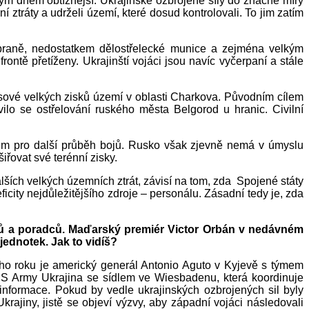
ým dnem obtížnější. Ukrajinské ozbrojené síly do značné míry
 ztráty a udrželi území, které dosud kontrolovali. To jim zatím
obraně, nedostatkem dělostřelecké munice a zejména velkým
ontě přetíženy. Ukrajinští vojáci jsou navíc vyčerpaní a stále
usové velkých zisků území v oblasti Charkova. Původním cílem
vilo se ostřelování ruského města Belgorod u hranic. Civilní
adem pro další průběh bojů. Rusko však zjevně nemá v úmyslu
řovat své terénní zisky.
ích velkých územních ztrát, závisí na tom, zda Spojené státy
y nejdůležitějšího zdroje – personálu. Zásadní tedy je, zda
elů a poradců. Maďarský premiér Victor Orbán v nedávném
jednotek. Jak to vidíš?
ho roku je americký generál Antonio Aguto v Kyjevě s týmem
US Army Ukrajina se sídlem ve Wiesbadenu, která koordinuje
informace. Pokud by vedle ukrajinských ozbrojených sil byly
ajiny, jistě se objeví výzvy, aby západní vojáci následovali