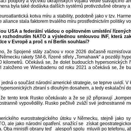
inaci podpory a výcviku ukrajinských vojáků vedle stávajícího 
mena byla také dodávka dalších systémů protivzdušné obrany a b
euroatlantická kotva míru a stability, podobně jako v tzv. Har
aliance stala faktorem trvalého míru prostřednictvím politiky v
u USA a federální vládou o opětovném umístění řízených
jím rozhodnutím NATO a výslednou smlouvou INF, která zak
lce v Evropě a proč s ní Berlín souhlasí?
meno, že Spojené státy začnou v roce 2026 dočasně rozmisťov
 Německu rakety SM-6, řízené střely „Tomahawk“ a později hyper
kilometrů. Očekává se, že dolet budoucích hypersonických ří
yl založeno ve Wiesbadenu od roku 2021 a očekává se, že bud
dná o součást národní americké strategie, se teprve uvidí. V 
 hypersonických zbraní s dlouhým dosahem, a tedy eskalační d
že tento krok Rusko očekávalo a že se již připravují „kompen
ednostranně vypověděly. Rusko pečlivě zváží své jednostranné 
merického eurostrategického útoku v Německu, stejně jako s
O, ale jako národní opatření. snažící se získat geostrategic
 Oba ministři obrany teď alespoň spolu mluvili po telefonu, a