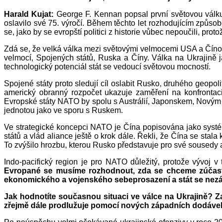
Harald Kujat:
George F. Kennan popsal první světovou válku 
oslavilo své 75. výročí. Během těchto let rozhodujícím způso
se, jako by se evropští politici z historie vůbec nepoučili, pr
Zdá se, že velká válka mezi světovými velmocemi USA a Číno
velmocí, Spojených států, Ruska a Číny. Válka na Ukrajině 
technologický potenciál stát se vedoucí světovou mocností.
Spojené státy proto sledují cíl oslabit Rusko, druhého geopoli
americký obranný rozpočet ukazuje zaměření na konfrontaci
Evropské státy NATO by spolu s Austrálií, Japonskem, Novým Zé
jednotou jako ve sporu s Ruskem.
Ve strategické koncepci NATO je Čína popisována jako syst
států a vlád aliance ještě o krok dále. Řekli, že Čína se sta
To zvýšilo hrozbu, kterou Rusko představuje pro své sousedy 
Indo-pacifický region je pro NATO důležitý, protože vývoj 
Evropané se musíme rozhodnout, zda se chceme zúčastni
ekonomického a vojenského sebeprosazení a stát se nezávi
Jak hodnotíte současnou situaci ve válce na Ukrajině? Za
zřejmě dále prodlužuje pomocí nových západních dodávek 