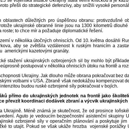
3 se vojenská situace Ukrajiny stala velmi kritickou a je každ
to přešli do strategické defenzívy, aby snížili vysoké personální
ech oblastech důležitých pro úspěšnou obranu: protivzdušné 
tože ukrajinské obranné linie jsou na 1300 kilometrů dlouhé fr
roste; to chce mír a požaduje diplomatické řešení.
é území v několika útočných ohniscích. Od 10. května dosáhli R
arkova, aby se zvětšila vzdálenost k ruským hranicím a zasta
ku americkými kazetovými granáty.
tické stažení ukrajinských ozbrojených sil by mohlo být příkl
prosně postupovat v několika ohniscích útoku na frontě a rozši
hopnosti Ukrajiny. Jak dlouho může obrana pokračovat bez dalš
kými volbami v USA. Zbraně však nedokážou kompenzovat deficit
intenzitou budou ruské ozbrojené síly pokračovat v bojích.
áků přímo do ukrajinských jednotek na frontě jako školit
e převzít koordinaci dodávek zbraní a výcvik ukrajinských 
na Ukrajině. Méně známá je skutečnost, že od prosince loňské
 vedení. Aguto je vedoucím bezpečnostní asistenční skupiny 
ajinské ozbrojené síly v operačním plánování a poskytuje jim 
é to utajit. Pokud se však ukáže hrozba vojenské porážky Ukr