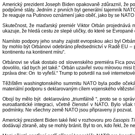
Americký prezident Joseph Biden opakovaně zdůraznil, že pou
podpůrné státy. Jedním z prvních byl generální tajemník NATO J
že reaguje na Putinovo oznámení jako oběť, jako by se NATO ji
Skutečnost, že maďarský premiér Viktor Orbán projednává 
ukazuje, že hledá cestu ze slepé uličky, do které se Evropané 
Namísto podpory jeho snahy zajistit evropskou akci byl Orbá
by mohlo být Orbánovi odebráno předsednictví v Radě EU – 
kontinentu na kontinent míru“.
Orbánovi se však dostalo od slovenského premiéra Fica povz
dovolilo, rád bych jel také.“ Orbán uzavřel svou mírovou mi
zpráva dne: On to vyřeší.“ Trump to potvrdil na své internetové 
Těžištěm washingtonského summitu NATO byla podle očekávání
materiální podporu s deklarovaným cílem vojenského vítězství
Obojí by mělo být deklarováno „triumfálně “, proto se o sprá
euroatlantické integraci, včetně členství v NATO. Bylo vš
podmínky. Ne všechny země NATO jsou připraveny ji pozvat.
Americký prezident Biden také řekl v rozhovoru pro
časopis 
dodávají zbraně, aby se mohly bránit. Byl to on, kdo řekl, že 