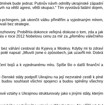
dmínek bude jednat. Putinův návrh odmítly ukrajinské západní
rh na větší agresi, větší okupaci.“ Tím vyvolává fatální dojem,
-pchingem, jak ukončit válku příměřím a vyjednaným mírem,
vali bez strategie.
rozhovory. Proběhla dokonce veřejná diskuse o tom, zda a jak
ala v roce 2012 Nobelovu cenu za mír za „přeměnu válečného
 bez váhání cestoval do Kyjeva a Moskvy. Kdyby mi to zdraví
té napsal: „Mluvili jsme o způsobech, jak uzavřít mír. Dobrá
ení bojů a k vyjednanému míru. Spíše šlo o další finanční a
členské státy podpoří Ukrajinu na její nezvratné cestě k plné
d budou souhlasit všichni spojenci a budou splněny všechny
é vztahy s Ukrajinou strukturovaly jako s jinými státy, kterým