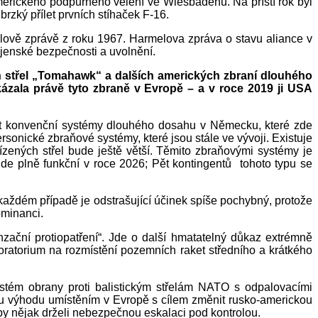
amerického podpůrného velení ve Wiesbadenu. Na příští rok byl
rzký přílet prvních stíhaček F-16.
melově zprávě z roku 1967. Harmelova zpráva o stavu aliance v
ojenské bezpečnosti a uvolnění.
 střel „Tomahawk“ a dalších amerických zbraní dlouhého
ázala právě tyto zbraně v Evropě – a v roce 2019 ji USA
at konvenční systémy dlouhého dosahu v Německu, které zde
sonické zbraňové systémy, které jsou stále ve vývoji. Existuje
zených střel bude ještě větší. Těmito zbraňovými systémy je
e plně funkční v roce 2026; Pět kontingentů tohoto typu se
každém případě je odstrašující účinek spíše pochybný, protože
ominanci.
zační protiopatření“. Jde o další hmatatelný důkaz extrémně
moratorium na rozmístění pozemních raket středního a krátkého
ystém obrany proti balistickým střelám NATO s odpalovacími
kou výhodu umístěním v Evropě s cílem změnit rusko-americkou
by nějak drželi nebezpečnou eskalaci pod kontrolou.