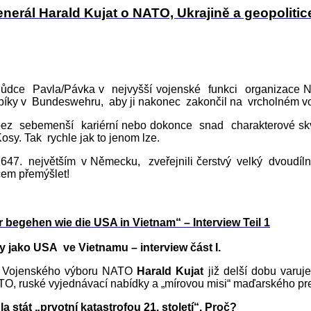
nerál Harald Kujat o NATO, Ukrajině a geopolitic
hůdce Pavla/Pávka v nejvyšší vojenské funkci organizace N
d píky v Bundeswehru, aby ji nakonec zakončil na vrcholném
ez sebemenší kariérní nebo dokonce snad charakterové sk
sy. Tak rychle jak to jenom lze.
. největším v Německu, zveřejnili čerstvý velký dvoudílný
 čem přemýšlet!
 begehen wie die USA in Vietnam“ – Interview Teil 1
 jako USA ve Vietnamu – interview část I.
da Vojenského výboru NATO
Harald Kujat
již delší dobu varuj
ATO, ruské vyjednávací nabídky a „mírovou misi“ maďarského pr
 stát „prvotní katastrofou 21. století“. Proč?