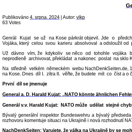
Ge
Publikováno
4. srpna, 2024
|
Autor:
vlkp
63 Votes
Genrál Kujat se už na Kose párkrát objevil. Jde o předc
Vojáka, který celou svou karieru absolvoval a odsloužil o
Už dávno vím, že kdykoliv se něco od tohohle vojáka b
neprodleně archivovat, překládat a nakonec poslat na sklo Ko
Na středně velkém německém webu NachDenkSeiten.de, 1647
na Kose. Dnes díl I. zítra II. věřte, že budete mít co číst a o
První díl se jmenuje
General a. D. Harald Kujat: „NATO könnte ähnlichen Fehler
Generál v.v. Harald Kujat: NATO může udělat stejné chyby
Bývalý generální inspektor Bundeswehru a bývalý předse
rozhovoru komentuje situaci na Ukrajině i nová rozhodnutí N
NachDenkSeiten: Varujete, že válka na Ukrajině by se mohla