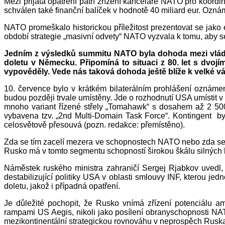
Mezi přijatá opatření patří zřízení kanceláře NATO pro koord
schválen také finanční balíček v hodnotě 40 miliard eur. Ozná
NATO promeškalo historickou příležitost prezentovat se jako 
období strategie „masivní odvety“ NATO vyzvala k tomu, aby se 
Jedním z výsledků summitu NATO byla dohoda mezi vládo
doletu v Německu. Připomíná to situaci z 80. let s dvo
vypověděly. Vede nás taková dohoda ještě blíže k velké vá
10. července bylo v krátkém bilaterálním prohlášení ozná
budou později trvale umístěny. Jde o rozhodnutí USA umístit v
mnoho variant řízené střely „Tomahawk“ s dosahem až 2 500 
vybavena tzv. „2nd Multi-Domain Task Force“. Kontingent b
celosvětově přesouvá (pozn. redakce: přemístěno).
Zda se tím zacelí mezera ve schopnostech NATO nebo zda se je
Rusko má v tomto segmentu schopností širokou škálu silných
Náměstek ruského ministra zahraničí Sergej Rjabkov uvedl, 
destabilizující politiky USA v oblasti smlouvy INF, kterou j
doletu, jakož i případná opatření.
Je důležité pochopit, že Rusko vnímá zřízení potenciálu a
rampami US Aegis, nikoli jako posílení obranyschopnosti NAT
mezikontinentální strategickou rovnováhu v neprospěch Ruska.