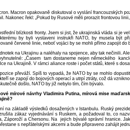
acron. Macron opakovaně diskutoval o vyslání francouzských po
 Nakonec řekl: „Pokud by Rusové měli prorazit frontovou linii
střední blízkosti fronty. Jsem si jist, že ukrajinská vláda si je
 kterému by byli vystaveni instrukři NATO, by musela být při
vané červené linie, neboť vojáci by se mohli přímo zapojit do 
notek na Ukrajinu a naléhaly na spojence, aby tak nečinili. A
vyhnutelné: „Časem tam dostaneme nejen německého kancléře, 
álce na Ukrajině. V rámci aliance roste i počet států, které s d
pozice převáží. Spíš to vypadá, že NATO by se mohlo dopustit
eří se zapojí do bojových operací a utrpí ztráty, což dá vznikn
skutečně došlo, NATO by již nebylo tím, čím bývalo.
u nové mírové návrhy Vladimira Putina, mírová mise maďa
ajině?
í na základě výsledků dosažených v Istanbulu. Ruský prezident
zrušila zákaz vyjednávání s Ruskem, a požadoval to, co nazval
 Záporoží a Chersonu. Na jejich bývalé správní hranice. Jakm
stane s nepřátelskými akcemi a bude připraveno zahájit jednán