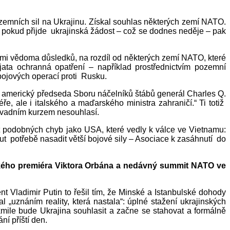
zemních sil na Ukrajinu. Získal souhlas některých zemí NATO.
, pokud přijde ukrajinská žádost – což se dodnes neděje – pak
 velmi vědoma důsledků, na rozdíl od některých zemí NATO, které
jata ochranná opatření – například prostřednictvím pozemní
bojových operací proti Rusku.
le americký předseda Sboru náčelníků štábů generál Charles Q.
ale i italského a maďarského ministra zahraničí.“ Ti totiž
osavadním kurzem nesouhlasí.
 podobných chyb jako USA, které vedly k válce ve Vietnamu:
out potřebě nasadit větší bojové sily – Asociace k zasáhnutí do
rského premiéra Viktora Orbána a nedávný summit NATO ve
 Vladimir Putin to řešil tím, že Minské a Istanbulské dohody
 „uznáním reality, která nastala“: úplné stažení ukrajinských
ile bude Ukrajina souhlasit a začne se stahovat a formálně
í příští den.