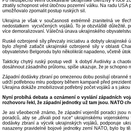
Po neúspěchu velmi očekávané ukrajinské ofenzivy v roce 202
ztratily schopnost vést útočnou pozemní válku. Na radu USA pro
umožňovalo zpomalit postup ruských sil.
Ukrajina je však v současnosti extrémně zranitelná ve tř
nedostatkem vycvičených vojáků. To je obzvláště důležité, pro
více demoralizovaní. Válečná únava ukrajinského obyvatelstva 
Ruské ozbrojené síly převzaly iniciativu a dobyly ukrajinsk
bylo zřejmě zatlačit ukrajinské ozbrojené síly v oblasti Ch
obyvatelstvo Belgorodu bylo několikrát napadeno, včetně úto
Takticky chytrý ruský postup vedl k dobytí Avdiivky a chao
dosáhnout zásadního průlomu, spíše ukazuje, že je schopno neú
Západní dodávky zbraní po omezenou dobu posilují obranné sc
udrží potřebnou míru podpory během kampaně před prezidents
Ukrajina dokáže zmobilizovat potřebný počet vojáků a s jakou 
Nyní probíhá debata a oznámení o vyslání západních voj
rozhovoru řekl, že západní jednotky už tam jsou. NATO chc
Je asi všeobecně známo, že západní vojenští poradci jsou 
poradců, aby se „dívali pod ruce“ ukrajinskému vojenskému
dodávky zbraní a výcvik ukrajinských vojáků, podporuje ukr
nasazeny pravidelné bojové jednotky zemí NATO, bylo by těžk