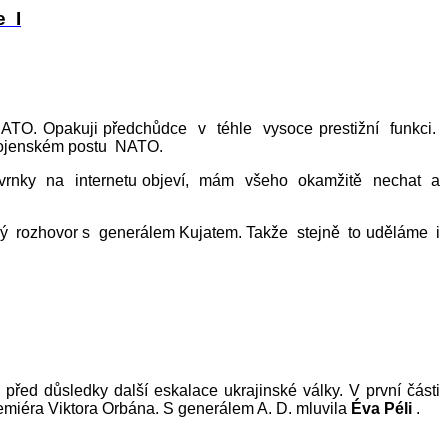
e I
ATO. Opakuji předchůdce v téhle vysoce prestižní funkci.
 vojenském postu NATO.
vrnky na internetu objeví, mám všeho okamžitě nechat a
 rozhovor s generálem Kujatem. Takže stejně to uděláme i
e před důsledky další eskalace ukrajinské války. V první části
emiéra Viktora Orbána. S generálem A. D. mluvila
Éva Péli
.