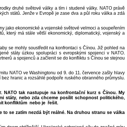
zárodky druhé světové války a tím i studené války. NATO právě
kých států. Jenže v Evropě je zase dva a půl roku válka a zdá
íny jako ekonomické a vojenské světové velmoci a soupeřením
, který má stále větší ekonomický, diplomatický, vojenský a
, aby se mohly soustředit na konfrontaci s Čínou. Již pohled na
ojené státy úzkou spolupráci s evropskými spojenci v NATO.
tnerů a spojenců a začlenit se do konfliktu s Čínou se stejnou
mitu NATO ve Washingtonu od 9. do 11. července zašly hlavy
ství bez hranic a rozsáhlé podpoře ruského obranného průmyslu.
t.
NATO tak nastupuje na konfrontační kurz s Čínou. My
 státy, nebo zda chceme posílit schopnost politického,
t konfliktům nebo je řešit.
e to se zatím nezdá být reálné. Na druhou stranu se válka