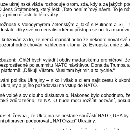
ze ukrajinská vláda rozhoduje o tom, zda, kdy a za jakých po
ens Stoltenberg, který řekl: „Toto není mírový návrh. To je náv
ž přímo účastnilo této války.
možnosti s Volodymyrem Zelenským a také s Putinem a Si Ťin
dostali. díky svému nerealistickému přístupu se ocitli a manévro
n kritizován za to, že nemá mandát nebo že nekoordinoval své 
pozoruhodné chování vzhledem k tomu, že Evropská unie získ
buzení: „Chtěl bych vyjádřit obdiv maďarskému premiérovi, že
si bezprostředně po summitu NATO návštěvou Donalda Trumpa a po
platformě: „Děkuji Viktore. Musí tam být mír, a to rychle.“
 politika Ukrajiny – nikoli však s cílem najít cestu k ukonč
 Ukrajiny a jejího požadavku na vstup do NATO.
vné volbě slov dlouho diskutovalo. Nakonec bylo dohodnuto, že 
ak také zdůrazněno, že NATO bude moci rozšířit pozvání, poku
Time
4. června , že Ukrajina se nestane součástí NATO; USA by sv
není připraven podporovat „ NATOizaci“ Ukrajiny.