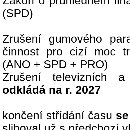
Zákon o průhledném fin
(SPD)
Zrušení gumového par
činnost pro cizí moc 
(ANO + SPD + PRO)
Zrušení televizních 
odkládá na r. 2027
končení střídání času
se
sliboval už s předchozí 