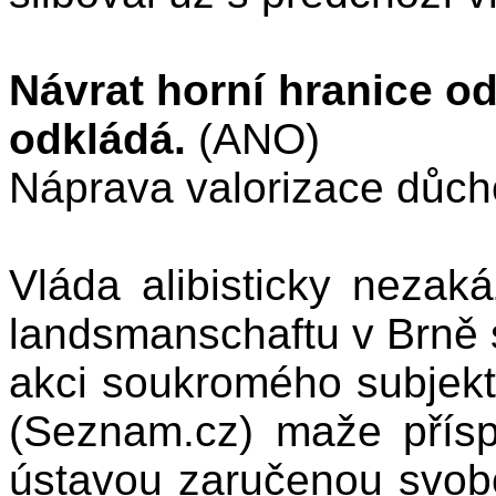
Návrat horní hranice o
odkládá.
(ANO)
Náprava valorizace důc
Vláda alibisticky neza
landsmanschaftu v Brně 
akci soukromého subjekt
(Seznam.cz) maže přísp
ústavou zaručenou svobo