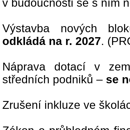
v budoucnosti se s ním 
Výstavba nových blok
odkládá na r. 2027
. (P
Náprava dotací v země
středních podniků –
se 
Zrušení inkluze ve škol