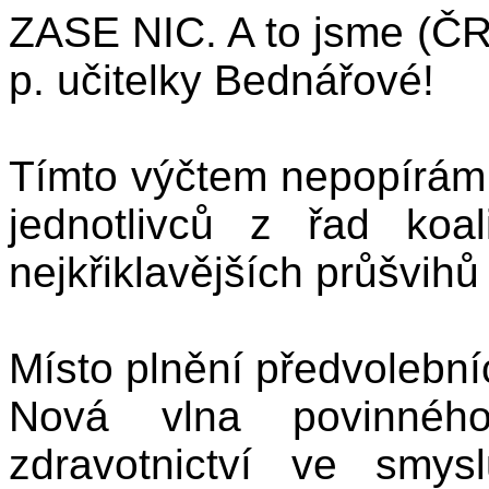
ZASE NIC. A to jsme (ČR)
p. učitelky Bednářové!
Tímto výčtem nepopírám
jednotlivců z řad koa
nejkřiklavějších průšvihů
Místo plnění předvolebníc
Nová vlna povinného
zdravotnictví ve smy