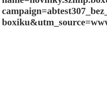
campaign=abtest307_be
boxiku&utm_source=www