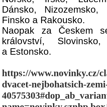
Dánsko, Nizozemsko, 
Finsko a Rakousko.
Naopak za Českem se 
království, Slovinsko
a Estonsko.
https://www.novinky.cz/c
dvacet-nejbohatsich-zemi
40575303#dop_ab_varian
name=novinky.sznhp.bo