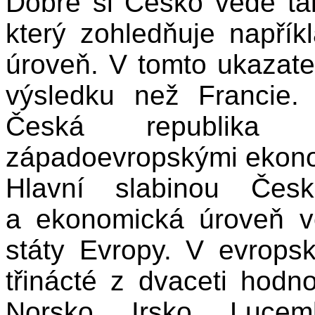
D
obře si Česko vede tak
který zohledňuje napříkl
úroveň. V tomto ukazate
výsledku než Francie. 
Česká republika 
západoevropskými ekono
Hlavní slabinou Česk
a ekonomická úroveň ve
státy Evropy. V evrops
třinácté z dvaceti hod
Norsko, Irsko, Lucem