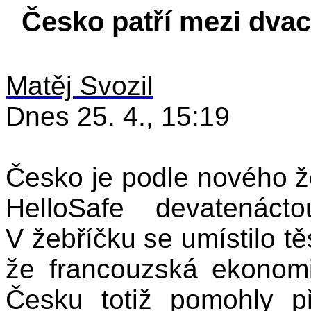
Česko patří mezi dvac
Matěj Svozil
Dnes 25. 4., 15:19
Česko je podle nového že
HelloSafe devatenáct
V žebříčku se umístilo těs
že francouzská ekonomi
Česku totiž pomohly př