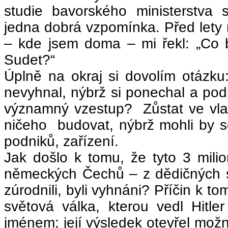
studie bavorského ministerstva 
jedna dobrá vzpomínka. Před lety
– kde jsem doma – mi řekl: „Co 
Sudet?“
Úplně na okraj si dovolím otázku:
nevyhnal, nýbrž si ponechal a pod
významný vzestup? Zůstat ve vla
ničeho budovat, nýbrž mohli by se
podniků, zařízení.
Jak došlo k tomu, že tyto 3 mil
německých Čechů – z dědičných síde
zúrodnili, byli vyhnáni? Příčin k 
světová válka, kterou vedl Hitl
jménem; její výsledek otevřel možn