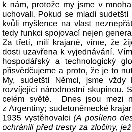
k nám, protože my jsme v mnoha n
uchovali. Pokud se mladí sudetští 
kvůli myšlence na vlast neznepřá
tedy funkci spojovací nejen generac
Za třetí, milí krajané, víme, že ž
dosti uzavřena k vyjednávání. Vím
hospodářský a technologický glo
přisvědčujeme a proto, že je to n
My, sudetští Němci, jsme vždy 
rozvíjející národnostní skupinou
celém světě. Dnes jsou mezi n
z Argentiny; sudetoněmecké krajan
1935 vystěhovalci
(A posíleno dese
ochránili před tresty za zločiny, 