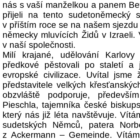
nás s vaší manželkou a panem Beye
přijeli na tento sudetoněmecký 
v příštím roce se na našem sjezdu
německy mluvících Židů v Izraeli.
v naší společnosti.
Milí krajané, udělování Karlovy
předkové pěstovali po staletí a
evropské civilizace. Uvítal jsme 
představitele velkých křesťanskýc
obzvláště podporuje, předevší
Pieschla, tajemníka české biskup
který nás již léta navštěvuje. Vít
sudetských Němců, patera Norbe
z Ackermann – Gemeinde. Vítám 