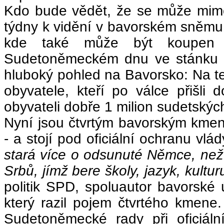
Kdo bude vědět, že se může mimo 
týdny k vidění v bavorském sněmu 
kde také může být koupen p
Sudetoněmeckém dnu ve stánku Š
hluboký pohled na Bavorsko: Na t
obyvatele, kteří po válce přišl
obyvateli dobře 1 milion sudetský
Nyní jsou čtvrtým bavorským kme
- a stojí pod oficiální ochranu vl
stará více o odsunuté Němce, než
Srbů, jímž bere školy, jazyk, kultur
politik SPD, spoluautor bavorské
který razil pojem čtvrtého kmene.
Sudetoněmecké rady při oficiáln