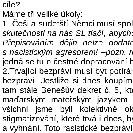
cíle?
Máme tři veliké úkoly:
1. Češi a sudetští Němci musí spo
skutečnosti na nás SL tlačí, abych
Přepisováním dějin nelze dodat
s nacistickým agresorem! –pozn. r
jedná se tu o čestné dopracování b
2.Trvající bezpráví musí být potírá
bezpráví. Jestliže si dnes koupím
tam stále Benešův dekret č. 5, 
maďarským mateřským jazykem z
všichni jsme byli kolektivně 
stigmatizování, které trvá i dnes,
a vyhnání. Toto rasistické bezpráví