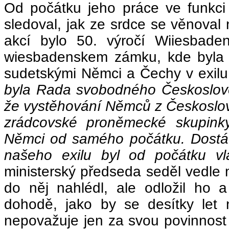
Od počátku jeho práce ve funkci
sledoval, jak ze srdce se věnoval
akcí bylo 50. výročí Wiiesbad
wiesbadenskem zámku, kde byla 
sudetskými Němci a Čechy v exilu
byla Rada svobodného Českoslove
že vystěhování Němců z Českoslove
zrádcovské proněmecké skupinky
Němci od samého počátku. Dostáv
našeho exilu byl od počátku vla
ministerský předseda seděl vedle 
do něj nahlédl, ale odložil ho 
dohodě, jako by se desítky let 
nepovažuje jen za svou povinnos