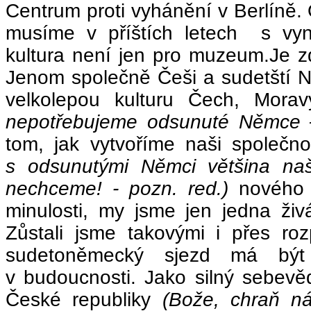
Centrum proti vyhánění v Berlíně
musíme v příštích letech s vyna
kultura není jen pro muzeum.Je z
Jenom společně Češi a sudetští N
velkolepou kulturu Čech, Mor
nepotřebujeme odsunuté Němce –
tom, jak vytvoříme naši společn
s odsunutými Němci většina na
nechceme! - pozn. red.)
nového s
minulosti, my jsme jen jedna ži
Zůstali jsme takovými i přes ro
sudetoněmecký sjezd má být
v budoucnosti. Jako silný sebevě
České republiky
(Bože, chraň ná