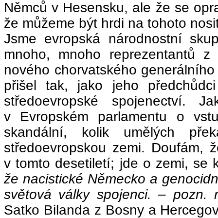
Němců v Hesensku, ale že se oprav
že můžeme být hrdi na tohoto nosit
Jsme evropská národnostní skup
mnoho, mnoho reprezentantů z 
nového chorvatského generálního 
přišel tak, jako jeho předchůdc
středoevropské spojenectví. J
v Evropském parlamentu o vstu
skandální, kolik umělých př
středoevropskou zemi. Doufám, ž
v tomto desetiletí; jde o zemi, se
že nacistické Německo a genocidní
světová války spojenci. – pozn. r
Satko Bilanda z Bosny a Hercego