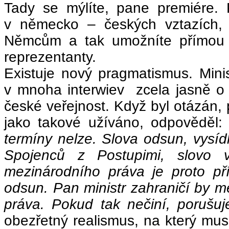
Tady se mýlíte, pane premiére. P
v německo – českých vztazích, j
Němcům a tak umožníte přímou r
reprezentanty.
Existuje nový pragmatismus. Mini
v mnoha interwiev zcela jasně o 
české veřejnost. Když byl otázán, 
jako takové užíváno, odpověděl:
termíny nelze. Slova odsun, vysíd
Spojenců z Postupimi, slovo 
mezinárodního práva je proto příp
odsun. Pan ministr zahraničí by m
práva. Pokud tak nečiní, porušuj
obezřetný realismus, na který mus