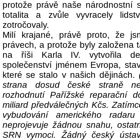
protože právě naše národnostní s
totalita a zvůle vyvracely lids
zotročovaly.
Milí krajané, právě proto, že j
právech, a protože byly založena 
na říši Karla IV. vytvořila d
společenství jménem Evropa, stav
které se stalo v našich dějinách.
strana dosud české straně nev
rozhodnutí Pařížské reparační d
miliard předválečných Kčs. Zatí
vybudování amerického radaru 
neprojevuje žádnou snahu, ostatn
SRN vymoci. Žádný český ústav