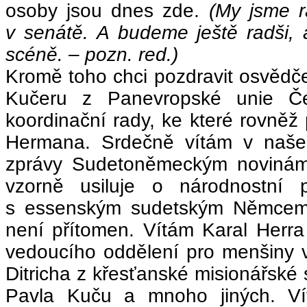
osoby jsou dnes zde.
(My jsme r
v senátě. A budeme ještě radši, 
scéně. – pozn. red.)
Kromě toho chci pozdravit osvědče
Kučeru z Panevropské unie 
koordinační rady, ke které rovněž 
Hermana. Srdečně vítám v naše
zprávy Sudetoněmeckým novinám.
vzorně usiluje o národnostní
s essenským sudetským Němcem A
není přítomen. Vítám Karal Herra 
vedoucího oddělení pro menšiny v
Ditricha z křesťanské misionářské 
Pavla Kuču a mnoho jiných. V