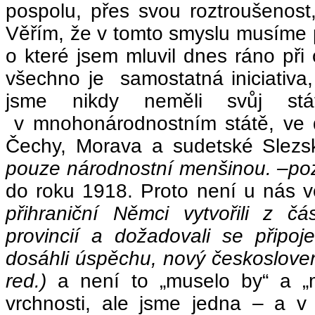
pospolu, přes svou roztroušenost
Věřím, že v tomto smyslu musíme p
o které jsem mluvil dnes ráno při
všechno je samostatná iniciativa
jsme nikdy neměli svůj stá
v mnohonárodnostním státě, ve 
Čechy, Morava a sudetské Slez
pouze národnostní menšinou. –poz
do roku 1918. Proto není u nás vo
přihraniční Němci vytvořili z č
provincií a dožadovali se přip
dosáhli úspěchu, nový českosloven
red.)
a není to „muselo by“ a „
vrchnosti, ale jsme jedna – a v