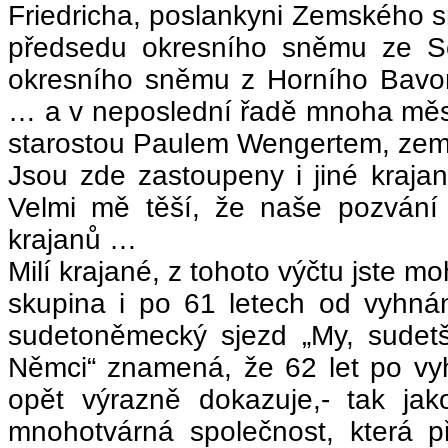
Friedricha, poslankyni Zemského s
předsedu okresního sněmu ze S
okresního sněmu z Horního Bavor
… a v neposlední řadě mnoha měst,
starostou Paulem Wengertem, zem
Jsou zde zastoupeny i jiné kraja
Velmi mě těší, že naše pozvání
krajanů …
Milí krajané, z tohoto výčtu jste mo
skupina i po 61 letech od vyhná
sudetoněmecký sjezd „My, sudetšt
Němci“ znamená, že 62 let po vy
opět výrazně dokazuje,- tak jak
mnohotvárná společnost, která p