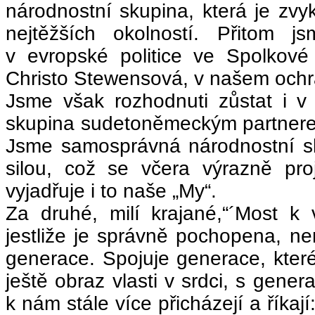
národnostní skupina, která je zvyk
nejtěžších okolností. Přitom j
v evropské politice ve Spolkové
Christo Stewensová, v našem ochr
Jsme však rozhodnuti zůstat i v
skupina sudetoněmeckým partnerem
Jsme samosprávná národnostní sku
silou, což se včera výrazně pro
vyjadřuje i to naše „My“.
Za druhé, milí krajané,“´Most k
jestliže je správně pochopena, ne
generace. Spojuje generace, které
ještě obraz vlasti v srdci, s gener
k nám stále více přicházejí a říkaj