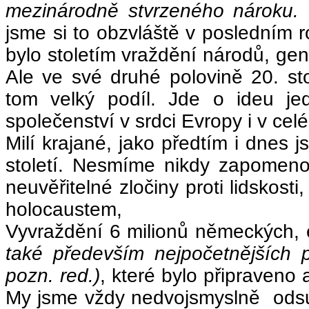
mezinárodně stvrzeného nároku. 
jsme si to obzvláště v posledním ro
bylo stoletím vraždění národů, genoc
Ale ve své druhé polovině 20. stol
tom velký podíl. Jde o ideu jed
společenství v srdci Evropy i v cel
Milí krajané, jako předtím i dnes js
století. Nesmíme nikdy zapomeno
neuvěřitelné zločiny proti lidskost
holocaustem,
Vyvraždění 6 milionů německých,
také především nejpočetnějších p
pozn. red.)
, které bylo připraven
My jsme vždy nedvojsmyslně odsuzo