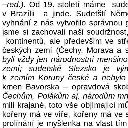
–red.)
. Od 19. století máme sud
v Brazílii a jinde. Sudetští Něm
vyhnání z nás vytvořilo správnou g
jsme si zachovali naši soudržnos
kontinentů, ale především ve st
českých zemí (Čechy, Morava a 
byli vždy jen národnostní menšin
zemí; sudetské Slezsko je vým
k zemím Koruny české a nebylo t
kmen Bavorska – opravdová sko
Čechům, Polákům aj. národům mno
milí krajané, toto vše objímající 
kořeny má ve víře, kořeny má ve s
prolínání je myšlenka na vlast tí