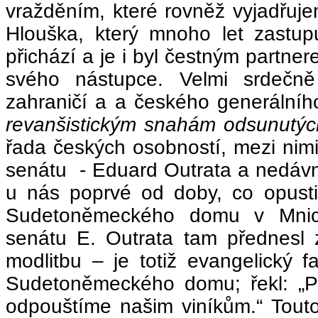
vražděním, které rovněž vyjadřuj
Hlouška, který mnoho let zastu
přichází a je i byl čestným partner
svého nástupce. Velmi srdečně
zahraničí a a českého generální
revanšistickým snahám odsunutýc
řada českých osobností, mezi ni
senátu - Eduard Outrata a nedáv
u nás poprvé od doby, co opustil
Sudetoněmeckého domu v Mnich
senátu E. Outrata tam přednesl 
modlitbu – je totiž evangelický
Sudetoněmeckého domu; řekl: „P
odpouštíme našim viníkům.“ Touto