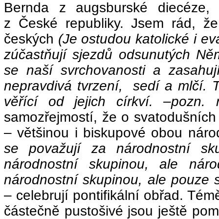
Bernda z augsburské diecéze, 
z České republiky. Jsem rád, že
českých
(Je ostudou katolické i eva
zúčastňují sjezdů odsunutých Němc
se naší svrchovanosti a zasahujíc
nepravdivá tvrzení, sedí a mlčí. To
věřící od jejich církví. –pozn. 
samozřejmostí, že o svatodušních
– většinou i biskupové obou nár
se považují za národnostní sk
národnostní skupinou, ale nár
národnostní skupinou, ale pouze s
– celebrují pontifikální obřad. Témě
částečně pustošivé jsou ještě pomě