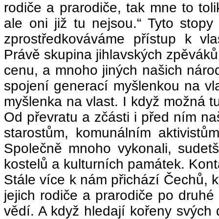
rodiče a prarodiče, tak mne to toli
ale oni již tu nejsou.“ Tyto stopy
zprostředkováváme přístup k vla
Právě skupina jihlavských zpěváků 
cenu, a mnoho jiných našich náro
spojení generací myšlenkou na vlas
myšlenka na vlast. I když možná t
Od převratu a zčásti i před ním n
starostům, komunálním aktivistům
Společně mnoho vykonali, sudetšt
kostelů a kulturních památek. Kont
Stále více k nám přichází Čechů, kte
jejich rodiče a prarodiče po druhé
vědí. A když hledají kořeny svých 