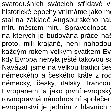
svatodušních svátcích střídavě v
historické epochy vnímáme jako mě
stal na základě Augsburského ná
míru městem míru. Spravedlnost, l
na kterých je budována práce na
proto, milí krajané, není náhod
každým rokem velkým svátkem Evrop
kdy Evropa nebyla ještě takovou s
Navázali jsme na velkou tradici če
německého a českého krále z rod
německy, česky, italsky, franco
Evropanem, a jako první evropský
rovnoprávná národnostní společe
evropanství je jedním z hlavníc