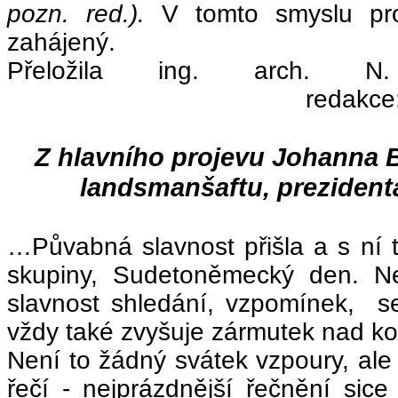
pozn. red.).
V tomto smyslu proh
zahájený.
Přeložila ing. arc
redakce: J. Sk
Z hlavního projevu Johanna
landsmanšaftu, preziden
…Půvabná slavnost přišla a s ní
skupiny, Sudetoněmecký den. Ne
slavnost shledání, vzpomínek, s
vždy také zvyšuje zármutek nad kon
Není to žádný svátek vzpoury, al
řečí - nejprázdnější řečnění sice