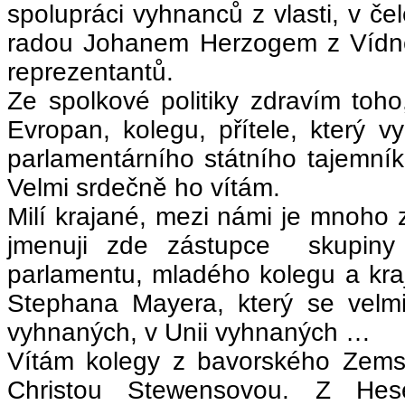
spolupráci vyhnanců z vlasti, v č
radou Johanem Herzogem z Vídně
reprezentantů.
Ze spolkové politiky zdravím toh
Evropan, kolegu, přítele, který 
parlamentárního státního tajemníka
Velmi srdečně ho vítám.
Milí krajané, mezi námi je mnoh
jmenuji zde zástupce skupi
parlamentu, mladého kolegu a kra
Stephana Mayera, který se vel
vyhnaných, v Unii vyhnaných …
Vítám kolegy z bavorského Zems
Christou Stewensovou. Z Hes