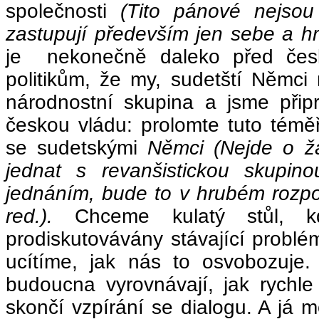
společnosti
(Tito pánové nejsou
zastupují především jen sebe a hr
je nekonečně daleko před česko
politikům, že my, sudetští Němci
národnostní skupina a jsme přip
českou vládu: prolomte tuto témě
se sudetskými
Němci (Nejde o ž
jednat s revanšistickou skupin
jednáním, bude to v hrubém rozpo
red.).
Chceme kulatý stůl, kd
prodiskutovávány stávající probl
ucítíme, jak nás to osvobozuje
budoucna vyrovnávají, jak rychle
skončí vzpírání se dialogu. A já 