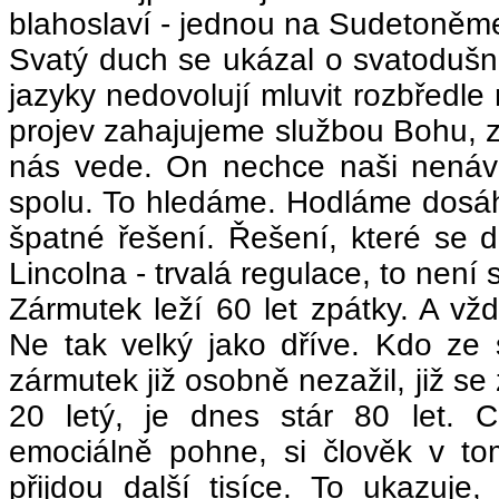
blahoslaví - jednou na Sudetoněm
Svatý duch se ukázal o svatodušn
jazyky nedovolují mluvit rozbředle
projev zahajujeme službou Bohu,
nás vede. On nechce naši nenávis
spolu. To hledáme. Hodláme dosá
špatné řešení. Řešení, které se d
Lincolna - trvalá regulace, to není
Zármutek leží 60 let zpátky. A vž
Ne tak velký jako dříve. Kdo ze
zármutek již osobně nezažil, již se
20 letý, je dnes stár 80 let. C
emociálně pohne, si člověk v to
přijdou další tisíce. To ukazuj