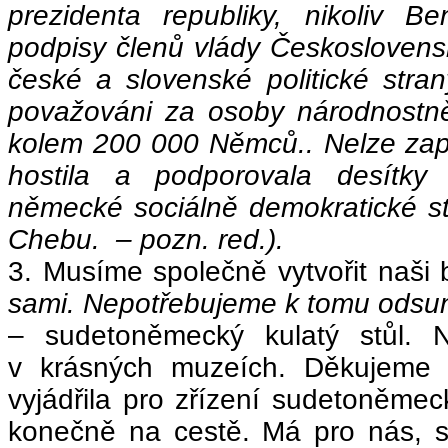
prezidenta republiky, nikoliv 
podpisy členů vlády Československ
české a slovenské politické stran
považováni za osoby národnostně
kolem 200 000 Němců.. Nelze zap
hostila a podporovala desítky 
německé sociálně demokratické str
Chebu. – pozn. red.).
3. Musíme společně vytvořit naši 
sami. Nepotřebujeme k tomu odsun
– sudetoněmecký kulatý stůl. 
v krásných muzeích. Děkujeme n
vyjádřila pro zřízení sudetoněme
konečně na cestě. Má pro nás, 