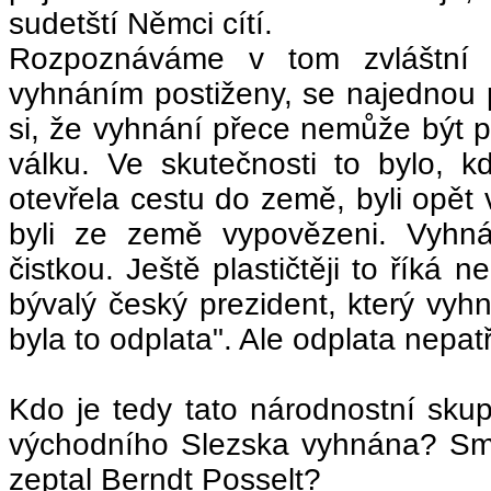
sudetští Němci cítí.
Rozpoznáváme v tom zvláštní v
vyhnáním postiženy, se najednou 
si, že vyhnání přece nemůže být
válku. Ve skutečnosti to bylo, k
otevřela cestu do země, byli opět 
byli ze země vypovězeni. Vyhnán
čistkou. Ještě plastičtěji to říká 
bývalý český prezident, který vyhn
byla to odplata". Ale odplata nepa
Kdo je tedy tato národnostní skup
východního Slezska vyhnána? Smlo
zeptal Berndt Posselt?