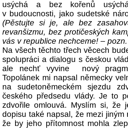
usýchá a bez kořenů usýchá
v budoucnosti, jako sudetské náro
(Pěstujte si je, ale bez zasahov
revanšizmu, bez protičeských kam
vás v republice nechceme! – pozn. 
Na všech těchto třech věcech bud
spolupráci a dialogu s českou vlád
ale nechť vyvine nový pragma
Topolánek mi napsal německy velm
na sudetoněmeckém sjezdu zdv
českého předsedu vlády. Je to p
zdvořile omlouvá. Myslím si, že 
dopisu také napsal, že mezi jiným n
že by jeho přítomnost mohla zle