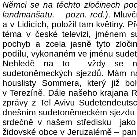
Němci se na těchto zločinech podíl
landmanšatu. – pozn. red.)
. Mluvč
a v Lidicích, položil tam květiny. P
téma v české televizi, jménem 
pochyb a zcela jasně tyto zloč
podílu, vykonaném ve jménu sude
Nehledě na to vždy se někt
sudetoněmeckých sjezdů. Mám na 
houslisty Sommera, který již bo
v Terezíně. Dále našeho krajana R
zprávy z Tel Avivu Sudetendeuts
dnešním sudetoněmeckém sjezdu se m
srdečně v našem středisku jako
židovské obce v Jeruzalémě – pan