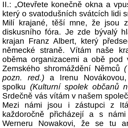
II.: „Otevřete konečně okna a vpu
který o svatodušních svátcích lidi s
Milí krajané, těší mne, že jsou
diskusního fóra. Je zde bývalý 
krajan Franz Albert, který před
německé straně. Vítám naše kra
oběma organizacemi a obě pod 
Zemského shromáždění Němců
pozn. red.)
a Irenu Novákovou,
spolku
(Kulturní spolek občanů 
Srdečně vás vítám v našem společ
Mezi námi jsou i zástupci z Itá
každoročně přicházejí a s námi 
Werneru Nowakovi, že se tu an