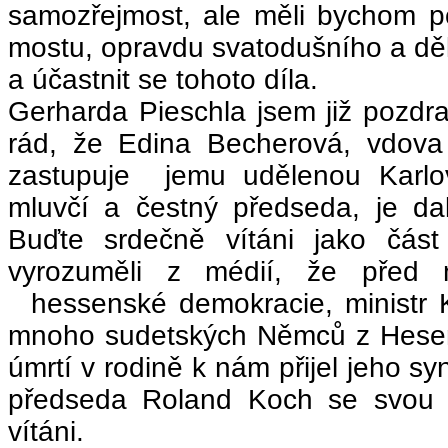
samozřejmost, ale měli bychom 
mostu, opravdu svatodušního a děk
a účastnit se tohoto díla.
Gerharda Pieschla jsem již pozdra
rád, že Edina Becherová, vdova
zastupuje jemu udělenou Karlov
mluvčí a čestný předseda, je da
Buďte srdečně vítáni jako část 
vyrozuměli z médií, že před 
hessenské demokracie, ministr 
mnoho sudetských Němců z Hesens
úmrtí v rodině k nám přijel jeho syn
předseda Roland Koch se svou 
vítáni.